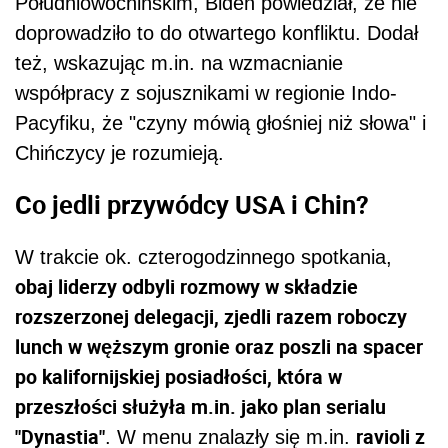
Południowochińskim,
Biden
powiedział, że nie
doprowadziło to do otwartego konfliktu. Dodał
też, wskazując m.in. na wzmacnianie
współpracy z sojusznikami w regionie Indo-
Pacyfiku, że "czyny mówią głośniej niż słowa" i
Chińczycy je rozumieją.
Co jedli przywódcy USA i Chin?
W trakcie ok. czterogodzinnego spotkania,
obaj liderzy odbyli rozmowy w składzie
rozszerzonej delegacji, zjedli razem roboczy
lunch w węższym gronie oraz poszli na spacer
po kalifornijskiej posiadłości, która w
przeszłości służyła m.in. jako plan serialu
"Dynastia"
ravioli z
. W menu znalazły się m.in.