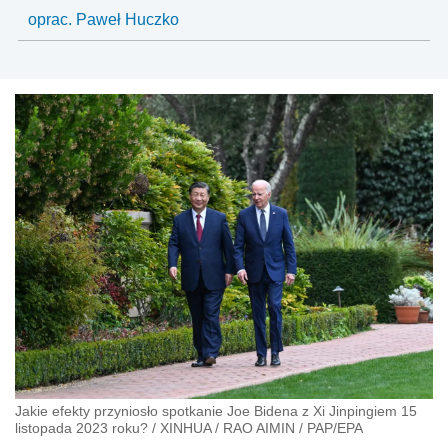
oprac. Paweł Huczko
Jakie efekty przyniosło spotkanie Joe Bidena z Xi Jinpingiem 15
listopada 2023 roku?
/
XINHUA / RAO AIMIN
/
PAP/EPA