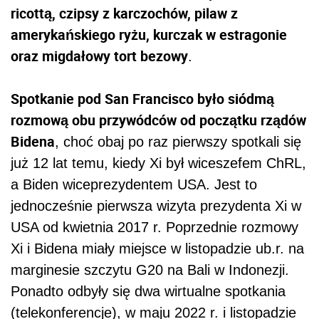
ricottą, czipsy z karczochów, pilaw z
amerykańskiego ryżu, kurczak w estragonie
oraz migdałowy tort bezowy
.
Spotkanie pod San Francisco było siódmą
rozmową obu przywódców od początku rządów
Biden
a
, choć obaj po raz pierwszy spotkali się
już 12 lat temu, kiedy Xi był wiceszefem ChRL,
a
Biden
wiceprezydentem USA. Jest to
jednocześnie pierwsza wizyta prezydenta Xi w
USA od kwietnia 2017 r. Poprzednie rozmowy
Xi i
Biden
a miały miejsce w listopadzie ub.r. na
marginesie szczytu G20 na Bali w Indonezji.
Ponadto odbyły się dwa wirtualne spotkania
(telekonferencje), w maju 2022 r. i listopadzie