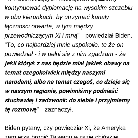
kontynuować dyplomację na wysokim szczeblu
w obu kierunkach, by utrzymać kanały
łączności otwarte, w tym między
przewodniczącym Xi i mną
" - powiedział
Biden
.
"T
o, co najbardziej mnie uspokoiło, to że on
powiedział - i w pełni się z nim zgadzam - że
jeśli któryś z nas będzie miał jakieś obawy na
temat czegokolwiek między naszymi
narodami, albo na temat czegoś, co dzieje się
w naszym regionie, powinniśmy podnieść
słuchawkę i zadzwonić do siebie i przyjmiemy
tę rozmowę
" - zaznaczył.
Biden pytany, czy powiedział Xi, że Ameryka
zamierza bronić Tajwanu w razie chińskiej