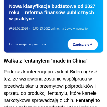
Nowa klasyfikacja budżetowa od 2027
roku – reforma finansów publicznych
w praktyce
26.08.2026 r., 9:00-13:00
online, na żywo + nagranie
Liczba miejsc ograniczona
Zapisz się
Walka z fentanylem "made in China"
Podczas konferencji prezydent Biden ogłosił
też, że wznowiona zostanie współpraca w
przeciwdziałaniu przemytowi półproduktów i
sprzętu do produkcji fentanylu, które kartele
Fentanyl to
narkotykowe sprowadzają z Chin.