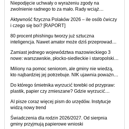
Niepodjęcie uchwały o wyrażeniu zgody na
zwolnienie radnego to za mało. Rady wciąż
popełniają ten błąd, a sądy muszą rozstrzygać
Aktywność fizyczna Polaków 2026 – ile osób ćwiczy
sprawy
i czego się boi? [RAPORT]
80 procent phishingu tworzy już sztuczna
inteligencja. Nawet amator może dziś przeprowadzić
skuteczny cyberatak
Zamiast jednego województwa mazowieckiego 3
nowe: warszawskie, płocko-siedleckie i staropolskie.
Nigdzie w Europie nie ma tak dużych jednostek
Miliony na pomoc seniorom, ale gminy nie wiedzą,
stołecznych
kto najbardziej jej potrzebuje. NIK ujawnia poważną
lukę w systemie
Do którego śmietnika wyrzucić torebki od przypraw:
plastik, papier czy zmieszane? Gdzie wyrzucić
młynek po przyprawach?
AI pisze coraz więcej pism do urzędów. Instytucje
widzą nowy trend
Świadczenia dla rodzin 2026/2027. Od sierpnia
gminy przyjmują papierowe wnioski