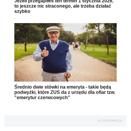
Jeżeli przegapiłeś ten termin 1 stycznia 2026,
to jeszcze nic straconego, ale trzeba działać
szybko
Średnio dwie stówki na emeryta - takie będą
podwyżki, które ZUS da z urzędu dla ofiar tzw.
"emerytur czerwcowych"
AUTOPROMOCJA