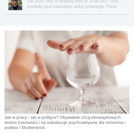
Od 2025 roku w redakcji Infor.pl, a od 2017 roku
posiada tytuł zawodowy radcy prawnego. Pisze
teksty związane głównie z nowościami prawnymi, a
także z obszaru prawa cywilnego, gospodarczego,
nowych technologii, pracy, ubezpieczeń
społecznych, nieruchomości.
Jak w pracy - tak w polityce? Obywatele chcą obowiązkowych
testów trzeźwości i na substancje psychoaktywne dla ministrów i
posłów
/
Shutterstock