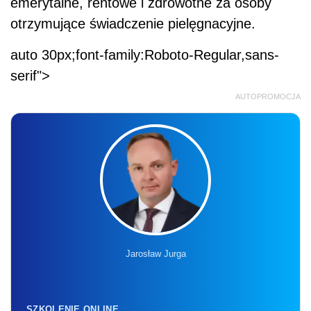
emerytalne, rentowe i zdrowotne za osoby
otrzymujące świadczenie pielęgnacyjne.
auto 30px;font-family:Roboto-Regular,sans-
serif">
AUTOPROMOCJA
Jarosław Jurga
SZKOLENIE ONLINE