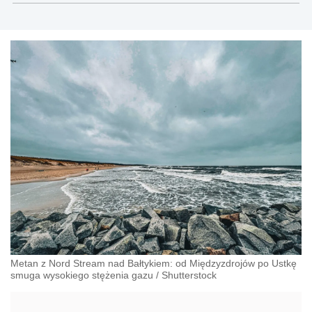
Metan z Nord Stream nad Bałtykiem: od Międzyzdrojów po Ustkę
smuga wysokiego stężenia gazu
/
Shutterstock