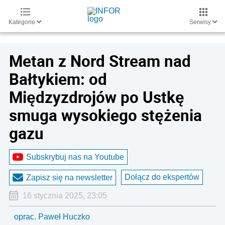
Kategorie
Serwisy
Metan z Nord Stream nad
Bałtykiem: od
Międzyzdrojów po Ustkę
smuga wysokiego stężenia
gazu
Subskrybuj nas na Youtube
Dołącz do ekspertów
Zapisz się na newsletter
16 stycznia 2025, 23:05
oprac. Paweł Huczko