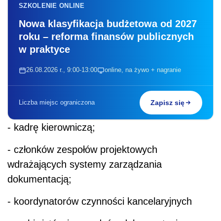
SZKOLENIE ONLINE
Nowa klasyfikacja budżetowa od 2027
roku – reforma finansów publicznych
w praktyce
26.08.2026 r., 9:00-13:00
online, na żywo + nagranie
Liczba miejsc ograniczona
Zapisz się
- kadrę kierowniczą;
- członków zespołów projektowych
wdrażających systemy zarządzania
dokumentacją;
- koordynatorów czynności kancelaryjnych