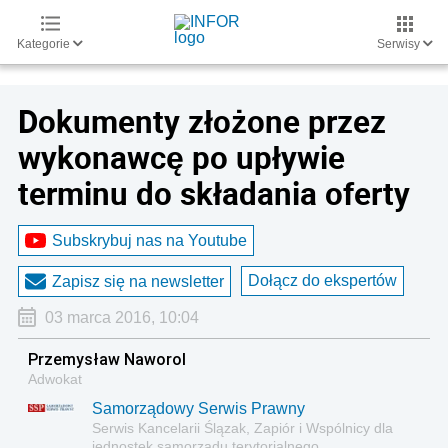
Kategorie
Serwisy
Dokumenty złożone przez
wykonawcę po upływie
terminu do składania oferty
Subskrybuj nas na Youtube
Dołącz do ekspertów
Zapisz się na newsletter
03 marca 2016, 10:04
Przemysław Naworol
Adwokat
Samorządowy Serwis Prawny
Serwis Kancelarii Ślązak, Zapiór i Wspólnicy dla
jednostek samorządu terytorialnego