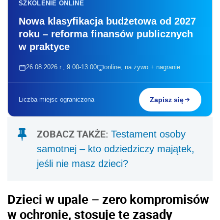
SZKOLENIE ONLINE
Nowa klasyfikacja budżetowa od 2027
roku – reforma finansów publicznych
w praktyce
26.08.2026 r., 9:00-13:00
online, na żywo + nagranie
Liczba miejsc ograniczona
Zapisz się
ZOBACZ TAKŻE:
Testament osoby
samotnej – kto odziedziczy majątek,
jeśli nie masz dzieci?
Dzieci w upale – zero kompromisów
w ochronie, stosuje te zasady