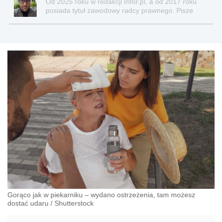
Od 2025 roku w redakcji Infor.pl, a od 2017 roku
posiada tytuł zawodowy radcy prawnego. Pisze
teksty związane głównie z nowościami prawnymi, a
także z obszaru prawa cywilnego, gospodarczego,
nowych technologii, pracy, ubezpieczeń
społecznych, nieruchomości.
Gorąco jak w piekarniku – wydano ostrzeżenia, tam możesz
dostać udaru
/
Shutterstock