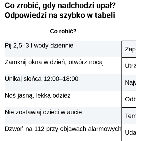
Co zrobić, gdy nadchodzi upał?
Odpowiedzi na szybko w tabeli
Co robić?
Pij 2,5–3 l wody dziennie
Zapob
Zamknij okna w dzień, otwórz nocą
Utrzy
Unikaj słońca 12:00–18:00
Najwy
Noś jasną, lekką odzież
Odbij
Nie zostawiaj dzieci w aucie
Tempe
Dzwoń na 112 przy objawach alarmowych
Udar 