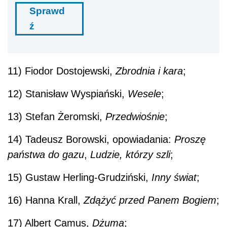
Sprawd
ź
11) Fiodor Dostojewski,
Zbrodnia i kara
;
12) Stanisław Wyspiański,
Wesele
;
13) Stefan Żeromski,
Przedwiośnie
;
14) Tadeusz Borowski, opowiadania:
Proszę
państwa do gazu
,
Ludzie, którzy szli
;
15) Gustaw Herling-Grudziński,
Inny świat
;
16) Hanna Krall,
Zdążyć przed Panem Bogiem
;
17) Albert Camus,
Dżuma
;