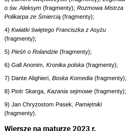
o św. Aleksym
(fragmenty);
Rozmowa Mistrza
Polikarpa ze Śmiercią
(fragmenty);
4)
Kwiatki świętego Franciszka z Asyżu
(fragmenty);
5)
Pieśń o Rolandzie
(fragmenty);
6) Gall Anonim,
Kronika polska
(fragmenty);
7) Dante Alighieri,
Boska Komedia
(fragmenty);
8) Piotr Skarga,
Kazania sejmowe
(fragmenty);
9) Jan Chryzostom Pasek,
Pamiętniki
(fragmenty).
Wiersze na maturze 2023 r.