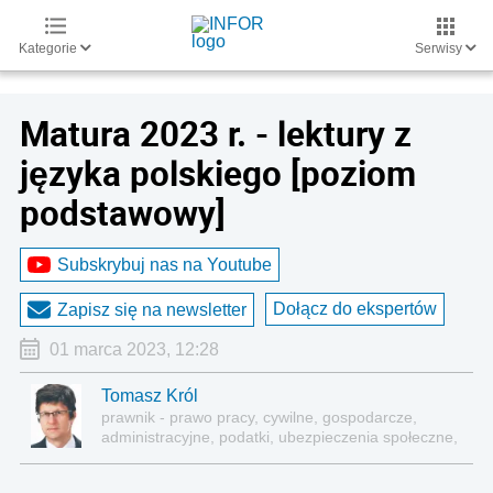
Kategorie
Serwisy
Matura 2023 r. - lektury z
języka polskiego [poziom
podstawowy]
Subskrybuj nas na Youtube
Dołącz do ekspertów
Zapisz się na newsletter
01 marca 2023, 12:28
Tomasz Król
prawnik - prawo pracy, cywilne, gospodarcze,
administracyjne, podatki, ubezpieczenia społeczne,
sektor publiczny