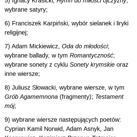
5) Ignacy Krasicki,
Hymn do miłości ojczyzny
;
wybrane satyry;
6) Franciszek Karpiński, wybór sielanek i liryki
religijnej;
7) Adam Mickiewicz,
Oda do młodości
;
wybrane ballady, w tym
Romantyczność
;
wybrane sonety z cyklu
Sonety krymskie
oraz
inne wiersze;
8) Juliusz Słowacki, wybrane wiersze, w tym
Grób Agamemnona
(fragmenty);
Testament
mój
;
9) wybrane wiersze następujących poetów:
Cyprian Kamil Norwid, Adam Asnyk, Jan