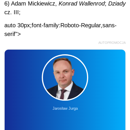
6) Adam Mickiewicz,
Konrad Wallenrod
;
Dziady
cz. III;
auto 30px;font-family:Roboto-Regular,sans-
serif">
AUTOPROMOCJA
Jarosław Jurga