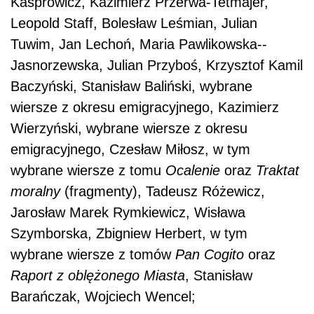
Kasprowicz, Kazimierz Przerwa-Tetmajer,
Leopold Staff, Bolesław Leśmian, Julian
Tuwim, Jan Lechoń, Maria Pawlikowska--
Jasnorzewska, Julian Przyboś, Krzysztof Kamil
Baczyński, Stanisław Baliński, wybrane
wiersze z okresu emigracyjnego, Kazimierz
Wierzyński, wybrane wiersze z okresu
emigracyjnego, Czesław Miłosz, w tym
wybrane wiersze z tomu
Ocalenie
oraz
Traktat
moralny
(fragmenty), Tadeusz Różewicz,
Jarosław Marek Rymkiewicz, Wisława
Szymborska, Zbigniew Herbert, w tym
wybrane wiersze z tomów
Pan Cogito
oraz
Raport z oblężonego Miasta
, Stanisław
Barańczak, Wojciech Wencel;