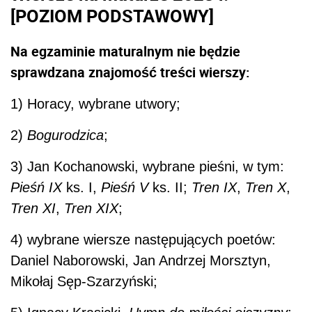
[POZIOM PODSTAWOWY]
Na egzaminie maturalnym nie będzie
sprawdzana znajomość treści wierszy:
1) Horacy, wybrane utwory;
2)
Bogurodzica
;
3) Jan Kochanowski, wybrane pieśni, w tym:
Pieśń IX
ks. I,
Pieśń V
ks. II;
Tren IX
,
Tren X
,
Tren XI
,
Tren XIX
;
4) wybrane wiersze następujących poetów:
Daniel Naborowski, Jan Andrzej Morsztyn,
Mikołaj Sęp-Szarzyński;