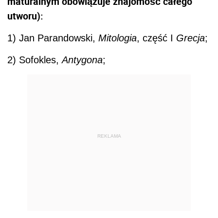
maturalnym obowiązuje znajomość całego
utworu):
1) Jan Parandowski,
Mitologia
, część I
Grecja
;
2) Sofokles,
Antygona
;
REKLAMA