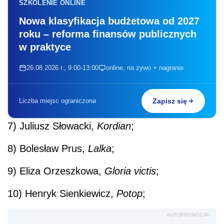
SZKOLENIE ONLINE
Nowa klasyfikacja budżetowa od 2027
roku – reforma finansów publicznych
w praktyce
26.08.2026 r., 9:00-13:00
online, na żywo + nagranie
Liczba miejsc ograniczona
Zapisz się
7) Juliusz Słowacki,
Kordian
;
8) Bolesław Prus,
Lalka
;
9) Eliza Orzeszkowa,
Gloria victis
;
10) Henryk Sienkiewicz,
Potop
;
AUTOPROMOCJA