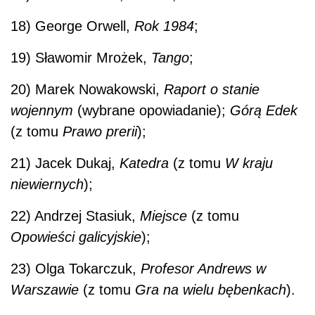
18) George Orwell,
Rok 1984
;
19) Sławomir Mrożek,
Tango
;
20) Marek Nowakowski,
Raport o stanie
wojennym
(wybrane opowiadanie);
Górą Edek
(z tomu
Prawo prerii
);
21) Jacek Dukaj,
Katedra
(z tomu
W kraju
niewiernych
);
22) Andrzej Stasiuk,
Miejsce
(z tomu
Opowieści galicyjskie
);
23) Olga Tokarczuk,
Profesor Andrews w
Warszawie
(z tomu
Gra na wielu bębenkach
).