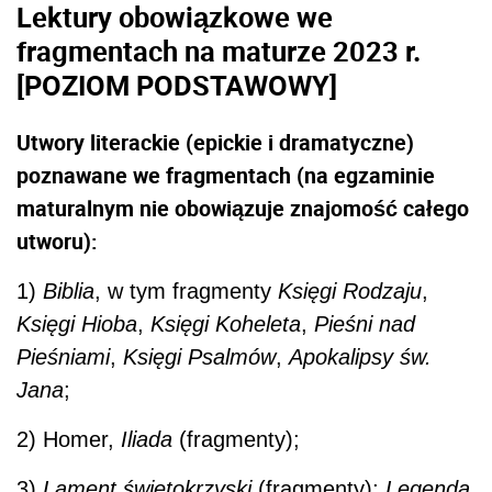
Lektury obowiązkowe we
fragmentach na maturze 2023 r.
[POZIOM PODSTAWOWY]
Utwory literackie (epickie i dramatyczne)
poznawane we fragmentach (na egzaminie
maturalnym nie obowiązuje znajomość całego
utworu):
1)
Biblia
, w tym fragmenty
Księgi Rodzaju
,
Księgi Hioba
,
Księgi Koheleta
,
Pieśni nad
Pieśniami
,
Księgi Psalmów
,
Apokalipsy św.
Jana
;
2) Homer,
Iliada
(fragmenty);
3)
Lament świętokrzyski
(fragmenty);
Legenda