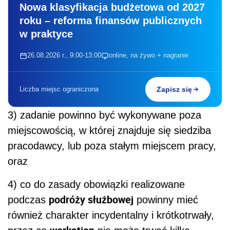
Nowa klasyfikacja budżetowa od 2027
roku – reforma finansów publicznych
w praktyce
26.08.2026 r., 9:00-13:00
online, na żywo + nagranie
Liczba miejsc ograniczona
Zapisz się
3) zadanie powinno być wykonywane poza
miejscowością, w której znajduje się siedziba
pracodawcy, lub poza stałym miejscem pracy,
oraz
4) co do zasady obowiązki realizowane
podróży służbowej
podczas
powinny mieć
również charakter incydentalny i krótkotrwały,