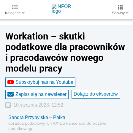
Kategorie
Serwisy
Workation – skutki
podatkowe dla pracowników
i pracodawców nowego
modelu pracy
Subskrybuj nas na Youtube
Dołącz do ekspertów
Zapisz się na newsletter
10 stycznia 2023, 12:52
Sandra Przybylska – Pałka
doradca podatkowy w TAX-ES kancelaria doradztwa
podatkowego