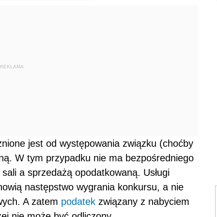
REKLAMA
nione jest od występowania związku (choćby
ną. W tym przypadku nie ma bezpośredniego
sali a sprzedażą opodatkowaną. Usługi
owią następstwo wygrania konkursu, a nie
wych. A zatem
podatek
związany z nabyciem
ej nie może być odliczony.