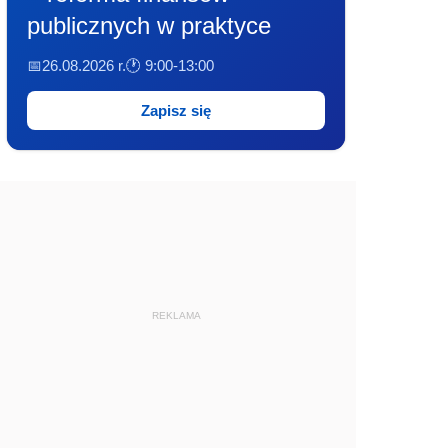
publicznych w praktyce
📅26.08.2026 r.
🕐 9:00-13:00
Zapisz się
REKLAMA