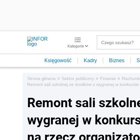
Kategorie
Księgowość
Kadry
Biznes
S
»
»
»
Strona główna
Sektor publiczny
Finanse
Rachunk
Remont sali szkolnej ze środków z wygranej w konkursie
Remont sali szkoln
wygranej w konkurs
na rzecz organizat