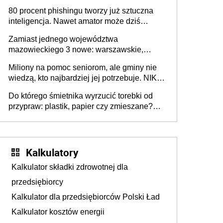
80 procent phishingu tworzy już sztuczna
inteligencja. Nawet amator może dziś
przeprowadzić skuteczny cyberatak
Zamiast jednego województwa
mazowieckiego 3 nowe: warszawskie,
płocko-siedleckie i staropolskie. Nigdzie w
Miliony na pomoc seniorom, ale gminy nie
Europie nie ma tak dużych jednostek
wiedzą, kto najbardziej jej potrzebuje. NIK
stołecznych
ujawnia poważną lukę w systemie
Do którego śmietnika wyrzucić torebki od
przypraw: plastik, papier czy zmieszane?
Gdzie wyrzucić młynek po przyprawach?
Kalkulatory
Kalkulator składki zdrowotnej dla
przedsiębiorcy
Kalkulator dla przedsiębiorców Polski Ład
Kalkulator kosztów energii