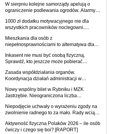
W sierpniu kolejne samorządy apelują o
ograniczenie podlewania ogrodów. Alarmy w
625 gminach. Niżówka hydrogeologiczna
1000 zł dodatku motywacyjnego nie dla
może objąć cały kraj
wszystkich pracowników noclegowni.
MRPiPS wyjaśnia zasady
Mieszkania dla osób z
niepełnosprawnościami to alternatywa dla
opieki instytucjonalnej. 53% chce mieszkać
Inkasent nie musi być osobą fizyczną.
samodzielnie lub z rodziną
Sprawdź, kto jeszcze może pobierać
pieniądze
Zasada współdziałania organów.
Koordynacja działań administracji w
sprawach złożonych
Nowy wspólny bilet w Rybniku i MZK
Jastrzębie. Nieograniczona liczba
przejazdów za 16 zł
Niepodjęcie uchwały o wyrażeniu zgody na
zwolnienie radnego to za mało. Rady wciąż
popełniają ten błąd, a sądy muszą
Aktywność fizyczna Polaków 2026 – ile osób
rozstrzygać sprawy
ćwiczy i czego się boi? [RAPORT]