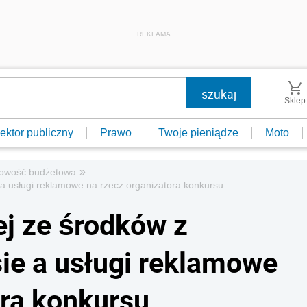
REKLAMA
Sklep
ektor publiczny
Prawo
Twoje pieniądze
Moto
»
owość budżetowa
 a usługi reklamowe na rzecz organizatora konkursu
ej ze środków z
ie a usługi reklamowe
ora konkursu