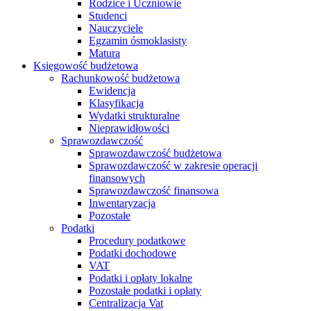
Rodzice i Uczniowie
Studenci
Nauczyciele
Egzamin ósmoklasisty
Matura
Księgowość budżetowa
Rachunkowość budżetowa
Ewidencja
Klasyfikacja
Wydatki strukturalne
Nieprawidłowości
Sprawozdawczość
Sprawozdawczość budżetowa
Sprawozdawczość w zakresie operacji
finansowych
Sprawozdawczość finansowa
Inwentaryzacja
Pozostałe
Podatki
Procedury podatkowe
Podatki dochodowe
VAT
Podatki i opłaty lokalne
Pozostałe podatki i opłaty
Centralizacja Vat