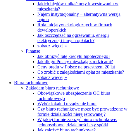
Jakich błędów unikać przy inwestowaniu w
mieszkania?
Najem instytucjonalny – alternatywna wersja
najmu
Rola inicjatyw ekologicznych w firmach
deweloperskich
Jak oszczędzać na ogrzewaniu, energii
elektrycznej i innych opłatach?
zobacz więcej »
Finanse
Jak obniżyć ratę kredytu hipotecznego?
Jak długo Polacy mieszkają z rodzicami?
Ceny prądu w Polsce na przestrzeni 20 lat
Co zrobić z zaległościami opłat za mieszkanie?
zobacz więcej »
Biura rachunkowe
Zakładam biuro rachunkowe
Obowiązkowe ubezpieczenie OC biura
rachunkowego
Wybór lokalu i urządzenie biura
Czy biuro rachunkowe może być prowadzone w
formie działalności nierejestrowanej?
W jakiej formie założyć biuro rachunkowe:
jednoosobowej działalności czy spółki
Jak założyć biuro rachunkowe?