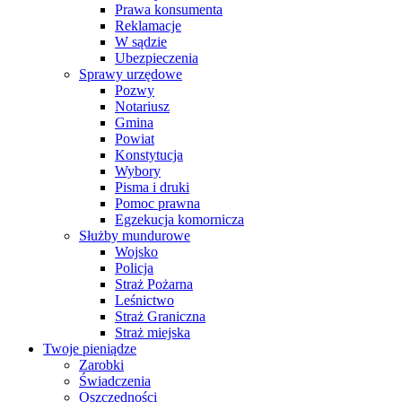
Prawa konsumenta
Reklamacje
W sądzie
Ubezpieczenia
Sprawy urzędowe
Pozwy
Notariusz
Gmina
Powiat
Konstytucja
Wybory
Pisma i druki
Pomoc prawna
Egzekucja komornicza
Służby mundurowe
Wojsko
Policja
Straż Pożarna
Leśnictwo
Straż Graniczna
Straż miejska
Twoje pieniądze
Zarobki
Świadczenia
Oszczędności