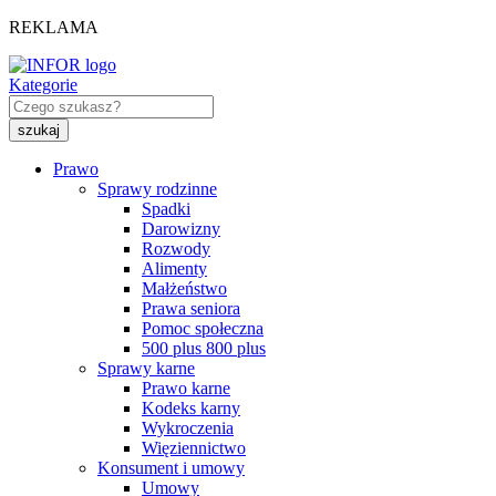
REKLAMA
Kategorie
Prawo
Sprawy rodzinne
Spadki
Darowizny
Rozwody
Alimenty
Małżeństwo
Prawa seniora
Pomoc społeczna
500 plus 800 plus
Sprawy karne
Prawo karne
Kodeks karny
Wykroczenia
Więziennictwo
Konsument i umowy
Umowy