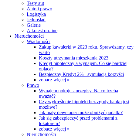
Testy aut
Auto i prawo
Logistyka
Jednoślad
Galerie
Alkotest on-line
Nieruchomości
Wiadomości
Zakup kawalerki w 2023 roku. Sprawdzamy, czy
warto
Koszty utrzymania mieszkania 2023
Kredyt hipoteczny a wynajem. Co się bardziej
opłaca?
Bezpieczny Kredyt 2% - symulacja korzyści
zobacz więcej »
Prawo
Wynajem pokoju - przepisy. Na co trzeba
uważać?
Czy wykreślenie hipoteki bez zgody banku jest
możliwe?
Jak mały deweloper może obniżyć podatki?
Jak się zabezpieczyć przed problemami z
lokatorem?
zobacz więcej »
Nieruchomości