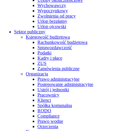
Urlopy okolicznościowe
Wychowawczy
Wypoczynkowy
Zwolnienia od pracy
Urlop bezpłatny
Urlop ojcowski
Sektor publiczny
Księgowość budżetowa
Rachunkowość budżetowa
Sprawozdawczość
Podatki
Kadry i płace
ZUS
Zamówienia publiczne
Organizacja
Prawo administracyjne
Postępowanie administracyjne
Ustrój i jednostki
Pracownicy
Klienci
Spółka komunalna
RODO
Compliance
Prawo wodne
Orzeczenia