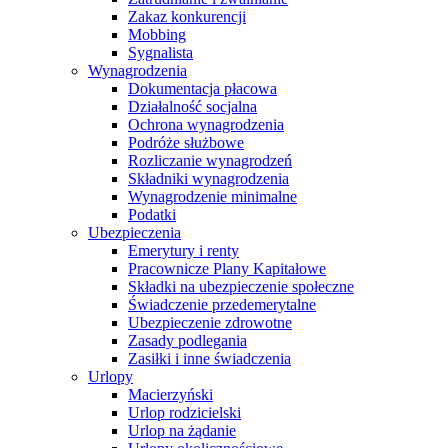
Zakaz konkurencji
Mobbing
Sygnalista
Wynagrodzenia
Dokumentacja płacowa
Działalność socjalna
Ochrona wynagrodzenia
Podróże służbowe
Rozliczanie wynagrodzeń
Składniki wynagrodzenia
Wynagrodzenie minimalne
Podatki
Ubezpieczenia
Emerytury i renty
Pracownicze Plany Kapitałowe
Składki na ubezpieczenie społeczne
Świadczenie przedemerytalne
Ubezpieczenie zdrowotne
Zasady podlegania
Zasiłki i inne świadczenia
Urlopy
Macierzyński
Urlop rodzicielski
Urlop na żądanie