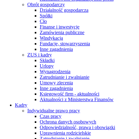
Obrót gospodarczy
Działalność gospodarcza
Spółki
Cło
Finanse i inwestycje
Zamówienia publiczne
Windykacja
Fundacje, stowarzyszenia
Inne zagadnienia
ZUS i kadry
Składki
Urlopy
Wynagrodzenia
Zatrudnianie i zwalnianie
Umowy zlecenia
Inne zagadnienia
Księgowość firm - aktualności
Aktualności z Ministerstwa Finansów
Kadry
Indywidualne prawo pracy
Czas pracy
Ochrona danych osobowych
Odpowiedzialność, prawa i obowiązki
Uprawnienia rodzicielskie
Zatrudnianie i zwalnianie