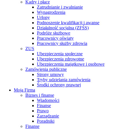
Kadry i płace
Zatrudnianie i zwalnianie
Wynagrodzenia
Urlopy
Podnoszenie kwalifikacji i awanse
Działalność socjalna (ZFŚS)
Podróże służbowe
Pracownicy oświaty
Pracownicy służby zdrowia
ZUS
Ubezpieczenia społeczne
Ubezpieczenia zdrowotne
Ubezpieczenia majątkowe i osobowe
Zamówienia publiczne
Strony umowy
Tryby udzielania zamówienia
Środki ochrony prawnej
Moja Firma
Biznes i finanse
Wiadomości
Finanse
Prawo
Zarządzanie
Poradniki
Finanse