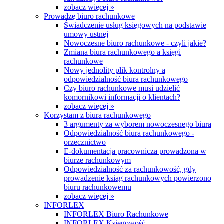
zobacz więcej »
Prowadzę biuro rachunkowe
Świadczenie usług księgowych na podstawie
umowy ustnej
Nowoczesne biuro rachunkowe - czyli jakie?
Zmiana biura rachunkowego a księgi
rachunkowe
Nowy jednolity plik kontrolny a
odpowiedzialność biura rachunkowego
Czy biuro rachunkowe musi udzielić
komornikowi informacji o klientach?
zobacz więcej »
Korzystam z biura rachunkowego
3 argumenty za wyborem nowoczesnego biura
Odpowiedzialność biura rachunkowego -
orzecznictwo
E-dokumentacja pracownicza prowadzona w
biurze rachunkowym
Odpowiedzialność za rachunkowość, gdy
prowadzenie ksiąg rachunkowych powierzono
biuru rachunkowemu
zobacz więcej »
INFORLEX
INFORLEX Biuro Rachunkowe
INFORLEX Księgowość