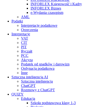
INFORLEX Księgowość i Kadry
INFORLEX Biznes
e-Wydania czasopism
AML
Podatki
Interpretacje podatkowe
Orzeczenia
Interpretacje
VAT
CIT
PIT
Ryczałt
PCC
Akcyza
Podatek od spadków i darowizn
Ordynacja podatkowa
Inne
Sztuczna inteligencja AI
Sztuczna inteligencja
ChatGPT
Rozmowy z ChatGPT
QUIZY
Edukacja
Szkoła podstawowa klasy 1-3