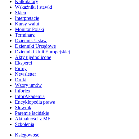
Kalkulatory
Wskaźniki i stawki
Sklep
Interpretacje
Kursy walut
Monitor Polski
Terminarz
Dziennik Ustaw
Dzienniki Urzędowe
Dzienniki Unii Europejskiej
Akty ujednolicone
Eksperci
Firmy
Newsletter
Druki
Wzory umów
Inforlex
InforAkademia
Encyklopedia prawa
Słownik
Paremie łacińskie
Aktualności z MF
Szkolenia
Księgowość