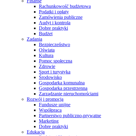
Finanse
Rachunkowość budżetowa
Podatki i opłaty
Zamówienia publiczne
Audyt i kontrola
Dobre praktyki
Budżet
Zadania
Bezpieczeństwo
Oświata
Kultura
Pomoc społeczna
Zdrowie
Sport i turystyka
Środowisko
Gospodarka komunalna
Gospodarka przestrzenna
Zarządzanie nieruchomościami
Rozwój i promocja
Fundusze unijne
Współpraca
Partnerstwo publiczno-prywatne
Marketing
Dobre praktyki
Edukacja