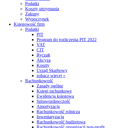
Podatki
Koszty utrzymania
Zakupy
Wypoczynek
Księgowość firm
Podatki
PIT
Program do rozliczenia PIT 2022
VAT
CIT
Ryczałt
Akcyza
Koszty
Urząd Skarbowy
zobacz więcej »
Rachunkowość
Zasady ogólne
Księgi rachunkowe
Ewidencja księgowa
Sprawozdawczość
Amortyzacja
Rachunkowość rolnicza
Inwentaryzacja
Rachunkowość budżetowa
Rachunkowość organizacji non-profit