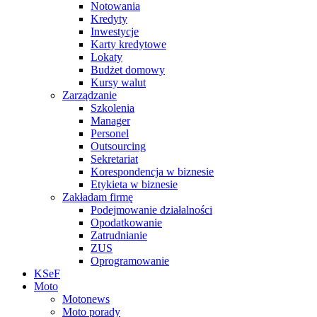
Notowania
Kredyty
Inwestycje
Karty kredytowe
Lokaty
Budżet domowy
Kursy walut
Zarządzanie
Szkolenia
Manager
Personel
Outsourcing
Sekretariat
Korespondencja w biznesie
Etykieta w biznesie
Zakładam firmę
Podejmowanie działalności
Opodatkowanie
Zatrudnianie
ZUS
Oprogramowanie
KSeF
Moto
Motonews
Moto porady