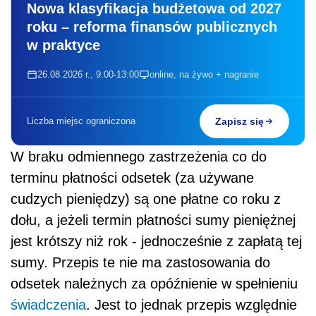
Nowa klasyfikacja budżetowa od 2027
roku – reforma finansów publicznych
w praktyce
26.08.2026 r., 9:00-13:00
online, na żywo + nagranie
Liczba miejsc ograniczona
Zapisz się
W braku odmiennego zastrzeżenia co do
terminu płatności odsetek (za używane
cudzych pieniędzy) są one płatne co roku z
dołu, a jeżeli termin płatności sumy pieniężnej
jest krótszy niż rok - jednocześnie z zapłatą tej
sumy. Przepis te nie ma zastosowania do
odsetek należnych za opóźnienie w spełnieniu
świadczenia
. Jest to jednak przepis względnie