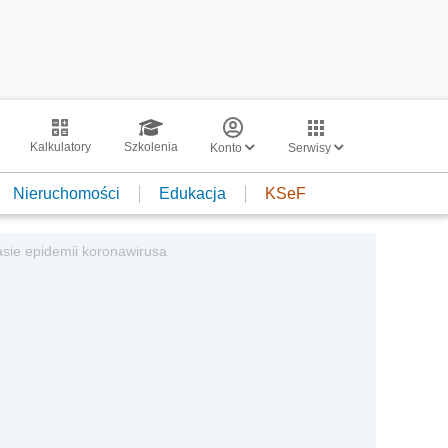
Kalkulatory
Szkolenia
Konto
Serwisy
Nieruchomości
Edukacja
KSeF
asie epidemii koronawirusa