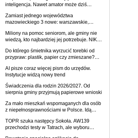
inteligencja. Nawet amator może dziś
przeprowadzić skuteczny cyberatak
Zamiast jednego województwa
mazowieckiego 3 nowe: warszawskie,
płocko-siedleckie i staropolskie. Nigdzie w
Miliony na pomoc seniorom, ale gminy nie
Europie nie ma tak dużych jednostek
wiedzą, kto najbardziej jej potrzebuje. NIK
stołecznych
ujawnia poważną lukę w systemie
Do którego śmietnika wyrzucić torebki od
przypraw: plastik, papier czy zmieszane?
Gdzie wyrzucić młynek po przyprawach?
AI pisze coraz więcej pism do urzędów.
Instytucje widzą nowy trend
Świadczenia dla rodzin 2026/2027. Od
sierpnia gminy przyjmują papierowe wnioski
Za mało mieszkań wspomaganych dla osób
z niepełnosprawnościami w Polsce. Idą
zmiany w przepisach
TOPR szuka następcy Sokoła. AW139
przechodzi testy w Tatrach, ale wyboru
jeszcze nie ma