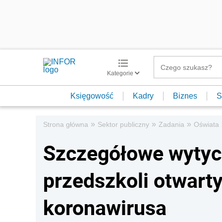
Kategorie
Księgowość
Kadry
Biznes
S
»
»
»
Strona główna
Sektor publiczny
Zadania
Oświata
Szczegółowe wytycz
przedszkoli otwart
koronawirusa