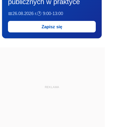
publicznych w praktyce
📅26.08.2026 r.
🕐 9:00-13:00
Zapisz się
REKLAMA