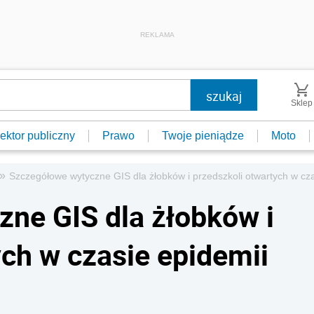
REKLAMA
Sklep
ektor publiczny
Prawo
Twoje pieniądze
Moto
»
Szczegółowe wytyczne GIS dla żłobków i przedszkoli otwartych w cz
ne GIS dla żłobków i
ych w czasie epidemii