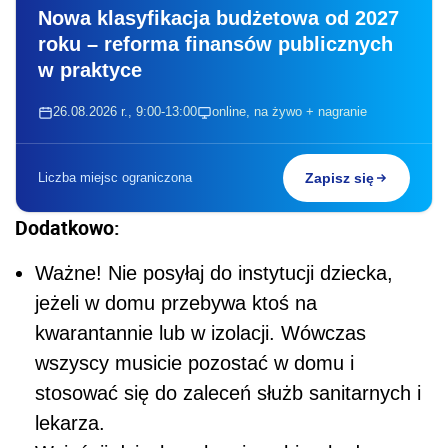
Nowa klasyfikacja budżetowa od 2027
roku – reforma finansów publicznych
w praktyce
26.08.2026 r., 9:00-13:00
online, na żywo + nagranie
Liczba miejsc ograniczona
Zapisz się
Dodatkowo:
Ważne! Nie posyłaj do instytucji dziecka,
jeżeli w domu przebywa ktoś na
kwarantannie lub w izolacji. Wówczas
wszyscy musicie pozostać w domu i
stosować się do zaleceń służb sanitarnych i
lekarza.