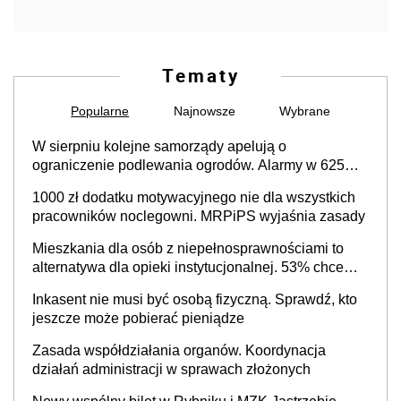
Tematy
Popularne
Najnowsze
Wybrane
W sierpniu kolejne samorządy apelują o
ograniczenie podlewania ogrodów. Alarmy w 625
gminach. Niżówka hydrogeologiczna może objąć
1000 zł dodatku motywacyjnego nie dla wszystkich
cały kraj
pracowników noclegowni. MRPiPS wyjaśnia zasady
Mieszkania dla osób z niepełnosprawnościami to
alternatywa dla opieki instytucjonalnej. 53% chce
mieszkać samodzielnie lub z rodziną
Inkasent nie musi być osobą fizyczną. Sprawdź, kto
jeszcze może pobierać pieniądze
Zasada współdziałania organów. Koordynacja
działań administracji w sprawach złożonych