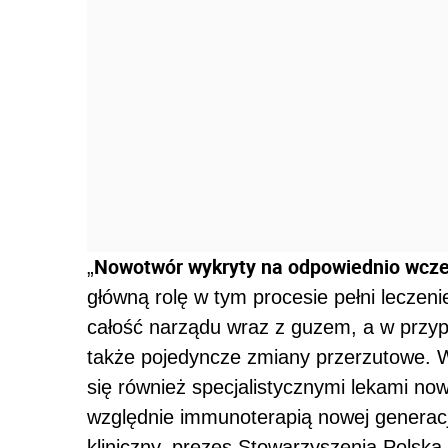
Nowotwór wykryty na odpowiednio wczes
„
główną rolę w tym procesie pełni leczen
całość narządu wraz z guzem, a w przyp
także pojedyncze zmiany przerzutowe. W
się również specjalistycznymi lekami no
względnie immunoterapią nowej generacji
kliniczny, prezes Stowarzyszenia Polska