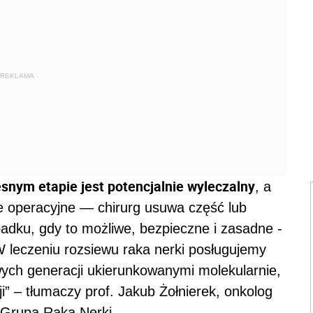
REKLAMA
nym etapie jest potencjalnie wyleczalny
, a
ie operacyjne — chirurg usuwa część lub
adku, gdy to możliwe, bezpieczne i zasadne -
 leczeniu rozsiewu raka nerki posługujemy
wych generacji ukierunkowanymi molekularnie,
” – tłumaczy prof. Jakub Żołnierek, onkolog
 Grupa Raka Nerki.