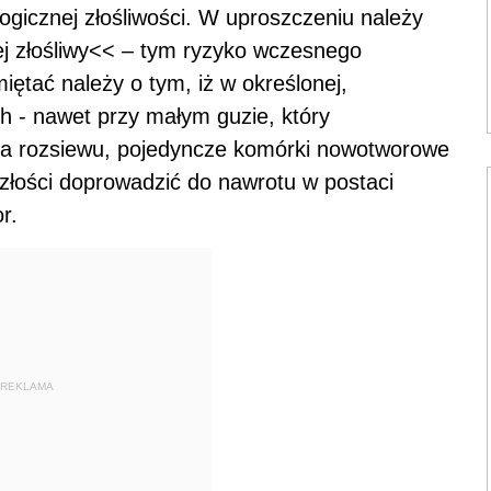
logicznej złośliwości. W uproszczeniu należy
iej złośliwy<< – tym ryzyko wczesnego
iętać należy o tym, iż w określonej,
ch - nawet przy małym guzie, który
yka rozsiewu, pojedyncze komórki nowotworowe
złości doprowadzić do nawrotu w postaci
r.
REKLAMA