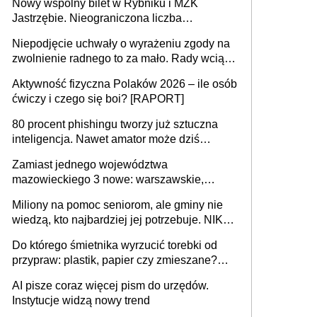
Nowy wspólny bilet w Rybniku i MZK
Jastrzębie. Nieograniczona liczba
przejazdów za 16 zł
Niepodjęcie uchwały o wyrażeniu zgody na
zwolnienie radnego to za mało. Rady wciąż
popełniają ten błąd, a sądy muszą
Aktywność fizyczna Polaków 2026 – ile osób
rozstrzygać sprawy
ćwiczy i czego się boi? [RAPORT]
80 procent phishingu tworzy już sztuczna
inteligencja. Nawet amator może dziś
przeprowadzić skuteczny cyberatak
Zamiast jednego województwa
mazowieckiego 3 nowe: warszawskie,
płocko-siedleckie i staropolskie. Nigdzie w
Miliony na pomoc seniorom, ale gminy nie
Europie nie ma tak dużych jednostek
wiedzą, kto najbardziej jej potrzebuje. NIK
stołecznych
ujawnia poważną lukę w systemie
Do którego śmietnika wyrzucić torebki od
przypraw: plastik, papier czy zmieszane?
Gdzie wyrzucić młynek po przyprawach?
AI pisze coraz więcej pism do urzędów.
Instytucje widzą nowy trend