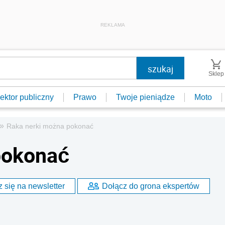
REKLAMA
Sklep
ektor publiczny
Prawo
Twoje pieniądze
Moto
»
Raka nerki można pokonać
pokonać
 się na newsletter
Dołącz do grona ekspertów