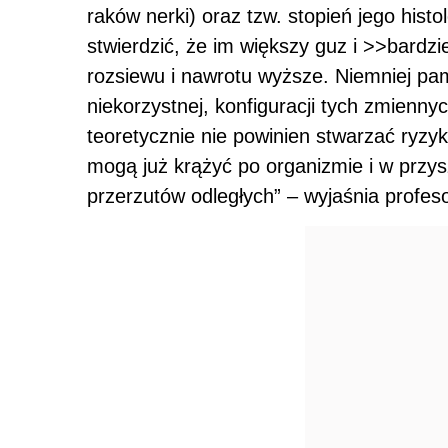
raków nerki) oraz tzw. stopień jego histo
stwierdzić, że im większy guz i >>bardz
rozsiewu i nawrotu wyższe. Niemniej pam
niekorzystnej, konfiguracji tych zmienny
teoretycznie nie powinien stwarzać ryz
mogą już krążyć po organizmie i w przys
przerzutów odległych” – wyjaśnia profeso