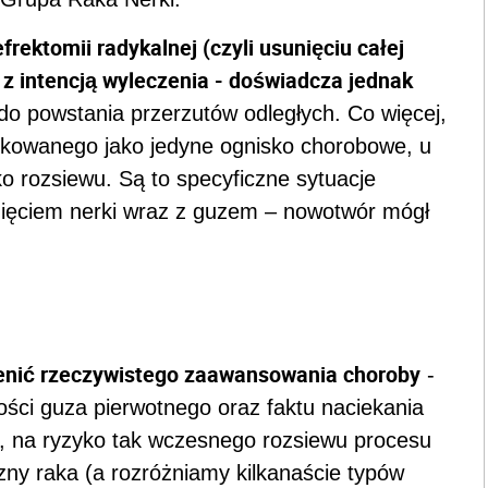
rektomii radykalnej (czyli usunięciu całej
z intencją wyleczenia - doświadcza jednak
 do powstania przerzutów odległych. Co więcej,
fikowanego jako jedyne ognisko chorobowe, u
ko rozsiewu. Są to specyficzne sytuacje
unięciem nerki wraz z guzem – nowotwór mógł
cenić rzeczywistego zaawansowania choroby
-
ci guza pierwotnego oraz faktu naciekania
, na ryzyko tak wczesnego rozsiewu procesu
ny raka (a rozróżniamy kilkanaście typów