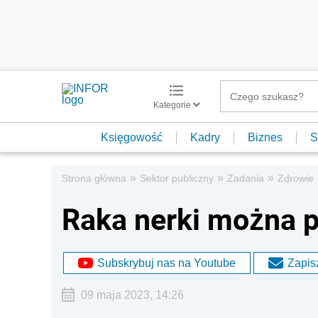
Kategorie
Księgowość
Kadry
Biznes
S
»
»
»
Strona główna
Sektor publiczny
Zadania
Zdrowie
Raka nerki można 
Subskrybuj nas na Youtube
Zapisz
09 maja 2023, 14:26