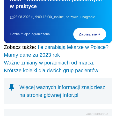
w praktyce
26.08.2026 r., 9:00-13:00
online, na żywo + nagranie
Liczba miejsc ograniczona
Zapisz się
Zobacz także:
Ile zarabiają lekarze w Polsce?
Mamy dane za 2023 rok
Ważne zmiany w poradniach od marca.
Krótsze kolejki dla dwóch grup pacjentów
Więcej ważnych informacji znajdziesz
na stronie głównej Infor.pl
AUTOPROMOCJA