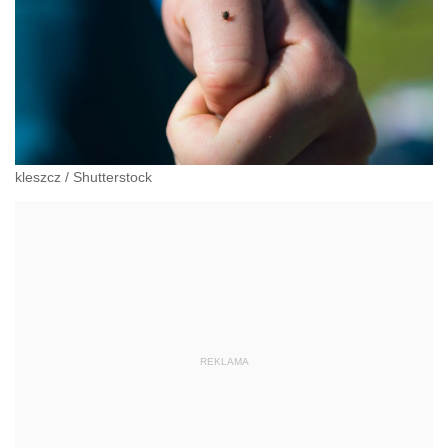
kleszcz
/
Shutterstock