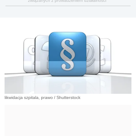
związanych z prowadzeniem działalności
gospodarczej
likwidacja szpitala, prawo
/
Shutterstock