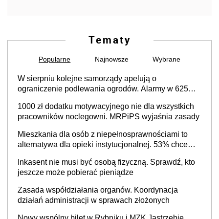
Tematy
Popularne
Najnowsze
Wybrane
W sierpniu kolejne samorządy apelują o
ograniczenie podlewania ogrodów. Alarmy w 625
gminach. Niżówka hydrogeologiczna może objąć
1000 zł dodatku motywacyjnego nie dla wszystkich
cały kraj
pracowników noclegowni. MRPiPS wyjaśnia zasady
Mieszkania dla osób z niepełnosprawnościami to
alternatywa dla opieki instytucjonalnej. 53% chce
mieszkać samodzielnie lub z rodziną
Inkasent nie musi być osobą fizyczną. Sprawdź, kto
jeszcze może pobierać pieniądze
Zasada współdziałania organów. Koordynacja
działań administracji w sprawach złożonych
Nowy wspólny bilet w Rybniku i MZK Jastrzębie.