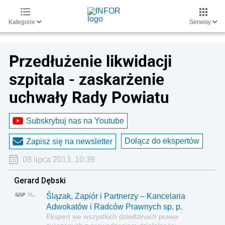
Kategorie
Serwisy
Przedłużenie likwidacji
szpitala - zaskarżenie
uchwały Rady Powiatu
Subskrybuj nas na Youtube
Dołącz do ekspertów
Zapisz się na newsletter
08 lipca 2013, 10:39
Gerard Dębski
Ślązak, Zapiór i Partnerzy – Kancelaria
Adwokatów i Radców Prawnych sp. p.
Ekspert we wszystkich dziedzinach prawa