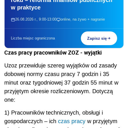
roku – reforma finansów publicznych
w praktyce
26.08.2026 r., 9:00-13:00
online, na żywo + nagranie
Liczba miejsc ograniczona
Zapisz się
Czas pracy pracowników ZOZ - wyjątki
Uzoz przewiduje szereg wyjątków od zasady
dobowej normy czasu pracy 7 godzin i 35
minut oraz tygodniowej 37 godzin 55 minut w
przyjętym okresie rozliczeniowym. Dotyczą
one:
1) Pracowników technicznych, obsługi i
gospodarczych – ich
czas pracy
w przyjętym