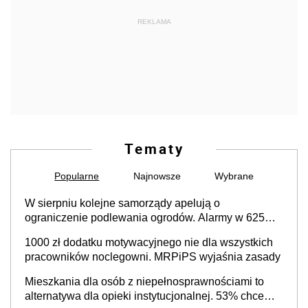
REKLAMA
Tematy
Popularne
Najnowsze
Wybrane
W sierpniu kolejne samorządy apelują o
ograniczenie podlewania ogrodów. Alarmy w 625
gminach. Niżówka hydrogeologiczna może objąć
1000 zł dodatku motywacyjnego nie dla wszystkich
cały kraj
pracowników noclegowni. MRPiPS wyjaśnia zasady
Mieszkania dla osób z niepełnosprawnościami to
alternatywa dla opieki instytucjonalnej. 53% chce