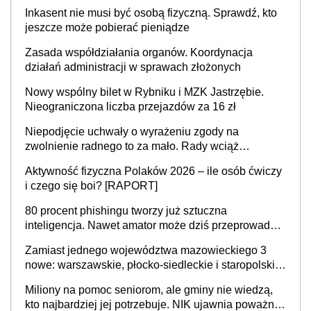
mieszkać samodzielnie lub z rodziną
Inkasent nie musi być osobą fizyczną. Sprawdź, kto
jeszcze może pobierać pieniądze
Zasada współdziałania organów. Koordynacja
działań administracji w sprawach złożonych
Nowy wspólny bilet w Rybniku i MZK Jastrzębie.
Nieograniczona liczba przejazdów za 16 zł
Niepodjęcie uchwały o wyrażeniu zgody na
zwolnienie radnego to za mało. Rady wciąż
popełniają ten błąd, a sądy muszą rozstrzygać
Aktywność fizyczna Polaków 2026 – ile osób ćwiczy
sprawy
i czego się boi? [RAPORT]
80 procent phishingu tworzy już sztuczna
inteligencja. Nawet amator może dziś przeprowadzić
skuteczny cyberatak
Zamiast jednego województwa mazowieckiego 3
nowe: warszawskie, płocko-siedleckie i staropolskie.
Nigdzie w Europie nie ma tak dużych jednostek
Miliony na pomoc seniorom, ale gminy nie wiedzą,
stołecznych
kto najbardziej jej potrzebuje. NIK ujawnia poważną