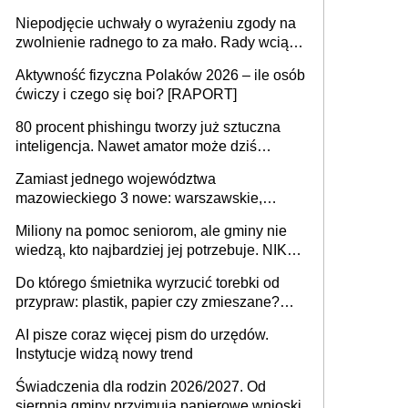
przejazdów za 16 zł
Niepodjęcie uchwały o wyrażeniu zgody na
zwolnienie radnego to za mało. Rady wciąż
popełniają ten błąd, a sądy muszą
Aktywność fizyczna Polaków 2026 – ile osób
rozstrzygać sprawy
ćwiczy i czego się boi? [RAPORT]
80 procent phishingu tworzy już sztuczna
inteligencja. Nawet amator może dziś
przeprowadzić skuteczny cyberatak
Zamiast jednego województwa
mazowieckiego 3 nowe: warszawskie,
płocko-siedleckie i staropolskie. Nigdzie w
Miliony na pomoc seniorom, ale gminy nie
Europie nie ma tak dużych jednostek
wiedzą, kto najbardziej jej potrzebuje. NIK
stołecznych
ujawnia poważną lukę w systemie
Do którego śmietnika wyrzucić torebki od
przypraw: plastik, papier czy zmieszane?
Gdzie wyrzucić młynek po przyprawach?
AI pisze coraz więcej pism do urzędów.
Instytucje widzą nowy trend
Świadczenia dla rodzin 2026/2027. Od
sierpnia gminy przyjmują papierowe wnioski