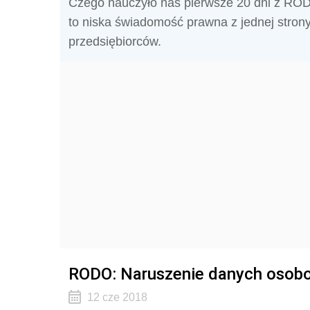
Czego nauczyło nas pierwsze 20 dni z RODO?
to niska świadomość prawna z jednej strony 
przedsiębiorców.
RODO: Naruszenie danych osob
12 cze 2018