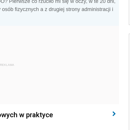
 Pierwsze co rzuciło mi się w oczy, w te 20 dni,
osób fizycznych a z drugiej strony administracji i
REKLAMA
owych w praktyce