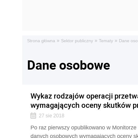
»
»
»
Strona główna
Sektor publiczny
Tematy
Dane os
Dane osobowe
Wykaz rodzajów operacji przet
wymagających oceny skutków pr
27 sie 2018
Po raz pierwszy opublikowano w Monitorze 
danych osobowych wymagających oceny sku