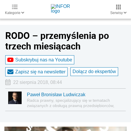
Kategorie
Serwisy
RODO – przemyślenia po
trzech miesiącach
Subskrybuj nas na Youtube
Dołącz do ekspertów
Zapisz się na newsletter
22 sierpnia 2018, 08:44
Paweł Bronisław Ludwiczak
Radca prawny, specjalizujący się w tematach
związanych z obsługą prawną przedsiębiorców,
prawem korporacyjnym, zamówieniami in house,
publicznym transportem zbiorowym i Compliance.