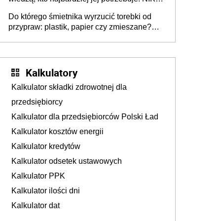
stołecznych
ujawnia poważną lukę w systemie
Do którego śmietnika wyrzucić torebki od
przypraw: plastik, papier czy zmieszane?
Gdzie wyrzucić młynek po przyprawach?
Kalkulatory
Kalkulator składki zdrowotnej dla
przedsiębiorcy
Kalkulator dla przedsiębiorców Polski Ład
Kalkulator kosztów energii
Kalkulator kredytów
Kalkulator odsetek ustawowych
Kalkulator PPK
Kalkulator ilości dni
Kalkulator dat