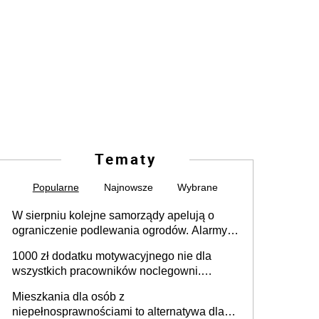
Tematy
Popularne
Najnowsze
Wybrane
W sierpniu kolejne samorządy apelują o
ograniczenie podlewania ogrodów. Alarmy w
625 gminach. Niżówka hydrogeologiczna
1000 zł dodatku motywacyjnego nie dla
może objąć cały kraj
wszystkich pracowników noclegowni.
MRPiPS wyjaśnia zasady
Mieszkania dla osób z
niepełnosprawnościami to alternatywa dla