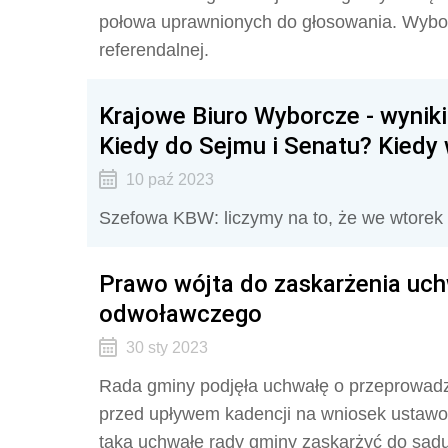
połowa uprawnionych do głosowania. Wybor
referendalnej.
Krajowe Biuro Wyborcze - wynik
Kiedy do Sejmu i Senatu? Kiedy
10 paź 2023
Szefowa KBW: liczymy na to, że we wtorek
Prawo wójta do zaskarżenia uc
odwoławczego
30 sty 2023
Rada gminy podjęła uchwałę o przeprowadz
przed upływem kadencji na wniosek ustaw
taką uchwałę rady gminy zaskarżyć do sądu