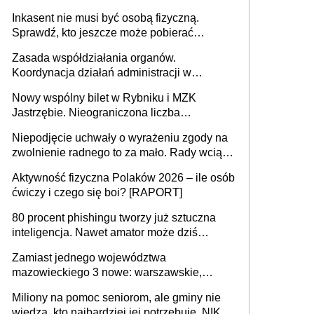
opieki instytucjonalnej. 53% chce mieszkać
Inkasent nie musi być osobą fizyczną.
samodzielnie lub z rodziną
Sprawdź, kto jeszcze może pobierać
pieniądze
Zasada współdziałania organów.
Koordynacja działań administracji w
sprawach złożonych
Nowy wspólny bilet w Rybniku i MZK
Jastrzębie. Nieograniczona liczba
przejazdów za 16 zł
Niepodjęcie uchwały o wyrażeniu zgody na
zwolnienie radnego to za mało. Rady wciąż
popełniają ten błąd, a sądy muszą
Aktywność fizyczna Polaków 2026 – ile osób
rozstrzygać sprawy
ćwiczy i czego się boi? [RAPORT]
80 procent phishingu tworzy już sztuczna
inteligencja. Nawet amator może dziś
przeprowadzić skuteczny cyberatak
Zamiast jednego województwa
mazowieckiego 3 nowe: warszawskie,
płocko-siedleckie i staropolskie. Nigdzie w
Miliony na pomoc seniorom, ale gminy nie
Europie nie ma tak dużych jednostek
wiedzą, kto najbardziej jej potrzebuje. NIK