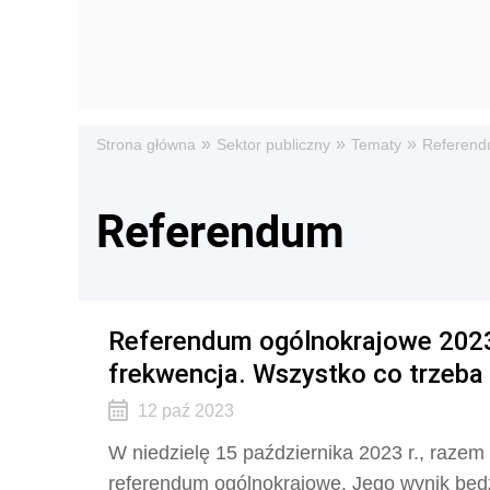
»
»
»
Strona główna
Sektor publiczny
Tematy
Referen
Referendum
Referendum ogólnokrajowe 2023.
frekwencja. Wszystko co trzeba
12 paź 2023
W niedzielę 15 października 2023 r., razem
referendum ogólnokrajowe. Jego wynik będzi