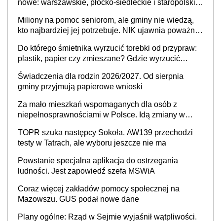
nowe: warszawskie, płocko-siedleckie i staropolskie.
Nigdzie w Europie nie ma tak dużych jednostek
Miliony na pomoc seniorom, ale gminy nie wiedzą,
stołecznych
kto najbardziej jej potrzebuje. NIK ujawnia poważną
lukę w systemie
Do którego śmietnika wyrzucić torebki od przypraw:
plastik, papier czy zmieszane? Gdzie wyrzucić
młynek po przyprawach?
Świadczenia dla rodzin 2026/2027. Od sierpnia
gminy przyjmują papierowe wnioski
Za mało mieszkań wspomaganych dla osób z
niepełnosprawnościami w Polsce. Idą zmiany w
przepisach
TOPR szuka następcy Sokoła. AW139 przechodzi
testy w Tatrach, ale wyboru jeszcze nie ma
Powstanie specjalna aplikacja do ostrzegania
ludności. Jest zapowiedź szefa MSWiA
Coraz więcej zakładów pomocy społecznej na
Mazowszu. GUS podał nowe dane
Plany ogólne: Rząd w Sejmie wyjaśnił wątpliwości.