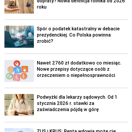
dopłaty? Nowa definicja rolnika od 2026
roku
Spór o podatek katastralny w debacie
prezydenckiej. Co Polska powinna
zrobić?
Nawet 2760 zł dodatkowo co miesiąc.
Nowe przepisy dotyczące osób z
orzeczeniem o niepełnosprawności
Podwyżki dla lekarzy sądowych. Od 1
stycznia 2026 r. stawki za
zaświadczenia pójdą w górę
ZUS i KRUS: Renta wdowia może cię