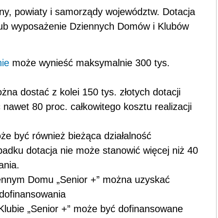
y, powiaty i samorządy województw. Dotacja
lub wyposażenie Dziennych Domów i Klubów
ie
może wynieść maksymalnie 300 tys.
na dostać z kolei 150 tys. złotych dotacji
awet 80 proc. całkowitego kosztu realizacji
e być również bieżąca działalność
padku dotacja nie może stanowić więcej niż 40
dania.
iennym Domu „Senior +” można uzyskać
h dofinansowania
 Klubie „Senior +” może być dofinansowane