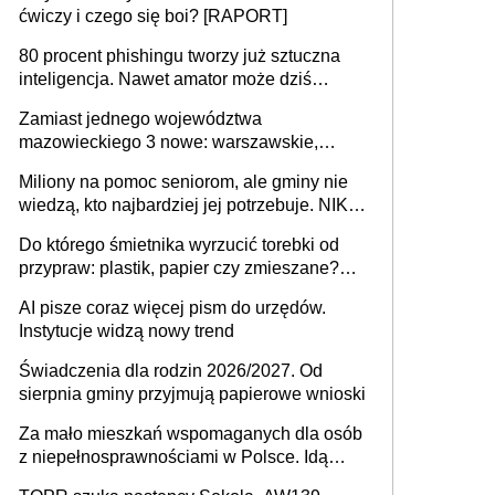
ćwiczy i czego się boi? [RAPORT]
80 procent phishingu tworzy już sztuczna
inteligencja. Nawet amator może dziś
przeprowadzić skuteczny cyberatak
Zamiast jednego województwa
mazowieckiego 3 nowe: warszawskie,
płocko-siedleckie i staropolskie. Nigdzie w
Miliony na pomoc seniorom, ale gminy nie
Europie nie ma tak dużych jednostek
wiedzą, kto najbardziej jej potrzebuje. NIK
stołecznych
ujawnia poważną lukę w systemie
Do którego śmietnika wyrzucić torebki od
przypraw: plastik, papier czy zmieszane?
Gdzie wyrzucić młynek po przyprawach?
AI pisze coraz więcej pism do urzędów.
Instytucje widzą nowy trend
Świadczenia dla rodzin 2026/2027. Od
sierpnia gminy przyjmują papierowe wnioski
Za mało mieszkań wspomaganych dla osób
z niepełnosprawnościami w Polsce. Idą
zmiany w przepisach