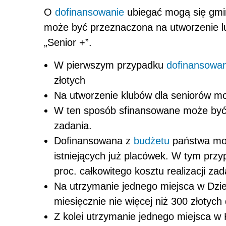
O
dofinansowanie
ubiegać mogą się gmin
może być przeznaczona na utworzenie 
„Senior +”.
W pierwszym przypadku
dofinansowan
złotych
Na utworzenie klubów dla seniorów moż
W ten sposób sfinansowane może być n
zadania.
Dofinansowana z
budżetu
państwa moż
istniejących już placówek. W tym przy
proc. całkowitego kosztu realizacji za
Na utrzymanie jednego miejsca w Dz
miesięcznie nie więcej niż 300 złotyc
Z kolei utrzymanie jednego miejsca w