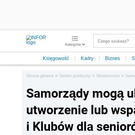
Kategorie
Księgowość
Kadry
Biznes
S
»
»
»
Strona główna
Sektor publiczny
Wiadomości
Samo
Samorządy mogą ubi
utworzenie lub ws
i Klubów dla senior