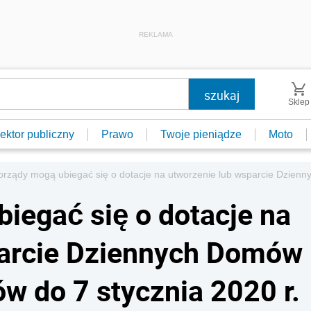
REKLAMA
Sklep
ektor publiczny
Prawo
Twoje pieniądze
Moto
rządy mogą ubiegać się o dotacje na utworzenie lub wsparcie Dzienny
egać się o dotacje na
parcie Dziennych Domów
ów do 7 stycznia 2020 r.