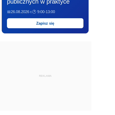
publicznych w praktyce
📅26.08.2026 r.
🕐 9:00-13:00
Zapisz się
REKLAMA