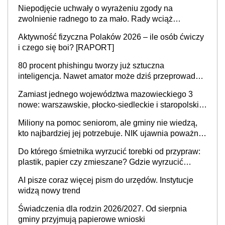
Niepodjęcie uchwały o wyrażeniu zgody na
zwolnienie radnego to za mało. Rady wciąż
popełniają ten błąd, a sądy muszą rozstrzygać
Aktywność fizyczna Polaków 2026 – ile osób ćwiczy
sprawy
i czego się boi? [RAPORT]
80 procent phishingu tworzy już sztuczna
inteligencja. Nawet amator może dziś przeprowadzić
skuteczny cyberatak
Zamiast jednego województwa mazowieckiego 3
nowe: warszawskie, płocko-siedleckie i staropolskie.
Nigdzie w Europie nie ma tak dużych jednostek
Miliony na pomoc seniorom, ale gminy nie wiedzą,
stołecznych
kto najbardziej jej potrzebuje. NIK ujawnia poważną
lukę w systemie
Do którego śmietnika wyrzucić torebki od przypraw:
plastik, papier czy zmieszane? Gdzie wyrzucić
młynek po przyprawach?
AI pisze coraz więcej pism do urzędów. Instytucje
widzą nowy trend
Świadczenia dla rodzin 2026/2027. Od sierpnia
gminy przyjmują papierowe wnioski