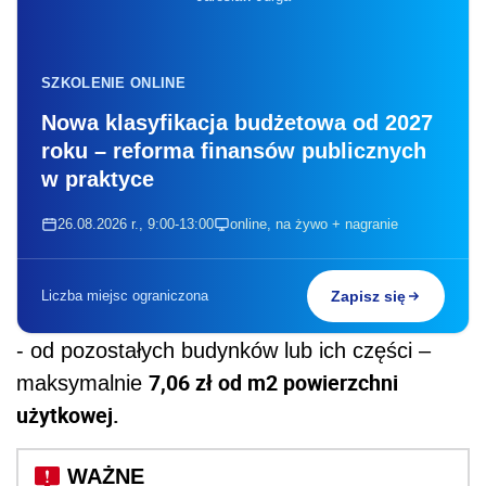
SZKOLENIE ONLINE
Nowa klasyfikacja budżetowa od 2027
roku – reforma finansów publicznych
w praktyce
26.08.2026 r., 9:00-13:00
online, na żywo + nagranie
Liczba miejsc ograniczona
Zapisz się
- od pozostałych budynków lub ich części –
7,06 zł od m2 powierzchni
maksymalnie
użytkowej.