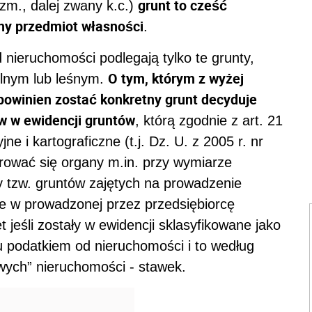
grunt to cześć
 zm., dalej zwany k.c.)
ny przedmiot własności
.
nieruchomości podlegają tylko te grunty,
O tym, którym z wyżej
olnym lub leśnym.
winien zostać konkretny grunt decyduje
w w ewidencji gruntów
, którą zgodnie z art. 21
 i kartograficzne (t.j. Dz. U. z 2005 r. nr
rować się organy m.in. przy wymiarze
y tzw. gruntów zajętych na prowadzenie
nie w prowadzonej przez przedsiębiorcę
 jeśli zostały w ewidencji sklasyfikowane jako
u podatkiem od nieruchomości i to według
wych” nieruchomości - stawek.