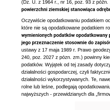
(Dz. U. z 1964 r., nr 16, poz. 93 z późn.
powierzchni ziemskiej stanowiąca odręb
Oczywiście opodatkowaniu podatkiem od 
które nie są opodatkowane podatkiem r
wymienionych podatków opodatkowany po
jego przeznaczenie stosownie do zapisó
ustawy z 17 maja 1989 r. Prawo geodezyjne
240, poz. 2027 z pózn. zm.) powinny kie
podatków. Wyjątek od tej zasady dotycz
działalności gospodarczej, czyli faktycz
działalności wykorzystywanych. Te, nawet
rolne lub leśne, podlegają opodatkowani
najwyższych - przewidzianych dla „firmo