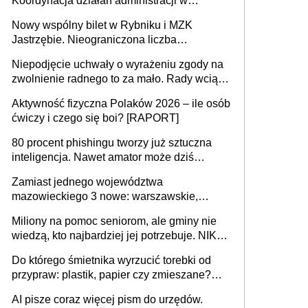
Koordynacja działań administracji w
sprawach złożonych
Nowy wspólny bilet w Rybniku i MZK
Jastrzębie. Nieograniczona liczba
przejazdów za 16 zł
Niepodjęcie uchwały o wyrażeniu zgody na
zwolnienie radnego to za mało. Rady wciąż
popełniają ten błąd, a sądy muszą
Aktywność fizyczna Polaków 2026 – ile osób
rozstrzygać sprawy
ćwiczy i czego się boi? [RAPORT]
80 procent phishingu tworzy już sztuczna
inteligencja. Nawet amator może dziś
przeprowadzić skuteczny cyberatak
Zamiast jednego województwa
mazowieckiego 3 nowe: warszawskie,
płocko-siedleckie i staropolskie. Nigdzie w
Miliony na pomoc seniorom, ale gminy nie
Europie nie ma tak dużych jednostek
wiedzą, kto najbardziej jej potrzebuje. NIK
stołecznych
ujawnia poważną lukę w systemie
Do którego śmietnika wyrzucić torebki od
przypraw: plastik, papier czy zmieszane?
Gdzie wyrzucić młynek po przyprawach?
AI pisze coraz więcej pism do urzędów.