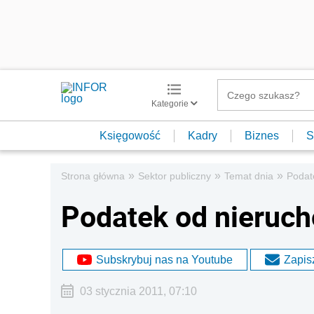
Kategorie
Księgowość
Kadry
Biznes
S
»
»
»
Strona główna
Sektor publiczny
Temat dnia
Podat
Podatek od nieruc
Subskrybuj nas na Youtube
Zapisz
03 stycznia 2011, 07:10