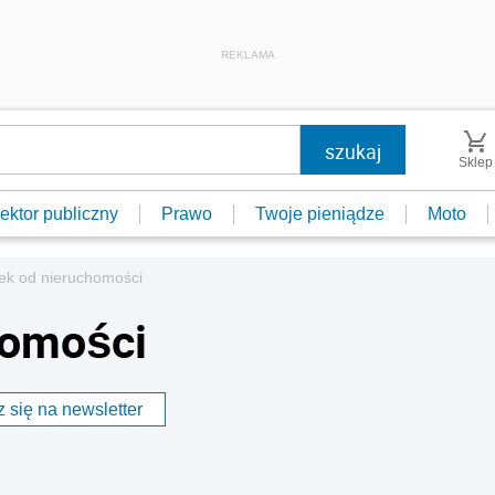
REKLAMA
Sklep
ektor publiczny
Prawo
Twoje pieniądze
Moto
ek od nieruchomości
homości
 się na newsletter