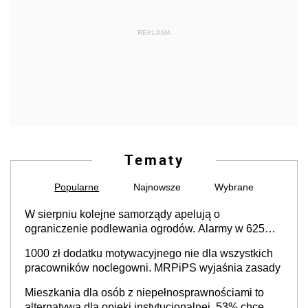
REKLAMA
Tematy
Popularne
Najnowsze
Wybrane
W sierpniu kolejne samorządy apelują o
ograniczenie podlewania ogrodów. Alarmy w 625
gminach. Niżówka hydrogeologiczna może objąć
1000 zł dodatku motywacyjnego nie dla wszystkich
cały kraj
pracowników noclegowni. MRPiPS wyjaśnia zasady
Mieszkania dla osób z niepełnosprawnościami to
alternatywa dla opieki instytucjonalnej. 53% chce