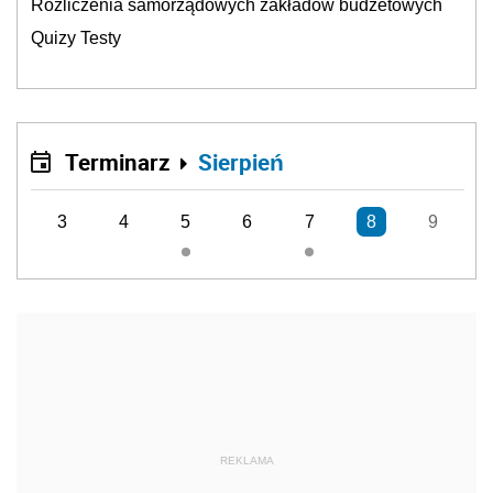
Rozliczenia samorządowych zakładów budżetowych
Quizy Testy
Terminarz
Sierpień
3
4
5
6
7
8
9
REKLAMA