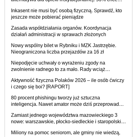
mieszkać samodzielnie lub z rodziną
Inkasent nie musi być osobą fizyczną. Sprawdź, kto
jeszcze może pobierać pieniądze
Zasada współdziałania organów. Koordynacja
działań administracji w sprawach złożonych
Nowy wspólny bilet w Rybniku i MZK Jastrzębie.
Nieograniczona liczba przejazdów za 16 zł
Niepodjęcie uchwały o wyrażeniu zgody na
zwolnienie radnego to za mało. Rady wciąż
popełniają ten błąd, a sądy muszą rozstrzygać
Aktywność fizyczna Polaków 2026 – ile osób ćwiczy
sprawy
i czego się boi? [RAPORT]
80 procent phishingu tworzy już sztuczna
inteligencja. Nawet amator może dziś przeprowadzić
skuteczny cyberatak
Zamiast jednego województwa mazowieckiego 3
nowe: warszawskie, płocko-siedleckie i staropolskie.
Nigdzie w Europie nie ma tak dużych jednostek
Miliony na pomoc seniorom, ale gminy nie wiedzą,
stołecznych