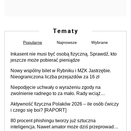
Tematy
Popularne
Najnowsze
Wybrane
Inkasent nie musi być osobą fizyczną. Sprawdź, kto
jeszcze może pobierać pieniądze
Nowy wspólny bilet w Rybniku i MZK Jastrzębie.
Nieograniczona liczba przejazdów za 16 zł
Niepodjęcie uchwały o wyrażeniu zgody na
zwolnienie radnego to za mało. Rady wciąż
popełniają ten błąd, a sądy muszą rozstrzygać
Aktywność fizyczna Polaków 2026 – ile osób ćwiczy
sprawy
i czego się boi? [RAPORT]
80 procent phishingu tworzy już sztuczna
inteligencja. Nawet amator może dziś przeprowadzić