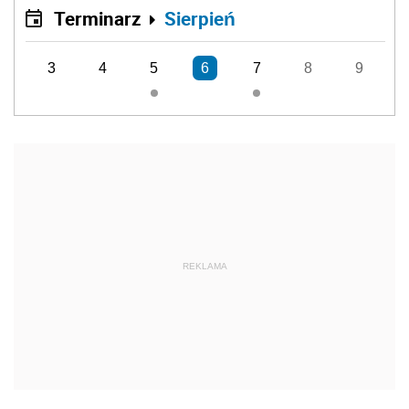
Terminarz
Sierpień
3
4
5
6
7
8
9
REKLAMA