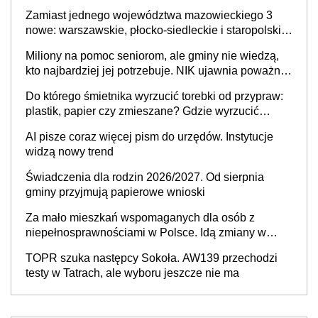
skuteczny cyberatak
Zamiast jednego województwa mazowieckiego 3
nowe: warszawskie, płocko-siedleckie i staropolskie.
Nigdzie w Europie nie ma tak dużych jednostek
Miliony na pomoc seniorom, ale gminy nie wiedzą,
stołecznych
kto najbardziej jej potrzebuje. NIK ujawnia poważną
lukę w systemie
Do którego śmietnika wyrzucić torebki od przypraw:
plastik, papier czy zmieszane? Gdzie wyrzucić
młynek po przyprawach?
AI pisze coraz więcej pism do urzędów. Instytucje
widzą nowy trend
Świadczenia dla rodzin 2026/2027. Od sierpnia
gminy przyjmują papierowe wnioski
Za mało mieszkań wspomaganych dla osób z
niepełnosprawnościami w Polsce. Idą zmiany w
przepisach
TOPR szuka następcy Sokoła. AW139 przechodzi
testy w Tatrach, ale wyboru jeszcze nie ma