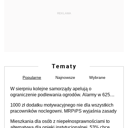
REKLAMA
Tematy
Popularne
Najnowsze
Wybrane
W sierpniu kolejne samorządy apelują o
ograniczenie podlewania ogrodów. Alarmy w 625
gminach. Niżówka hydrogeologiczna może objąć
1000 zł dodatku motywacyjnego nie dla wszystkich
cały kraj
pracowników noclegowni. MRPiPS wyjaśnia zasady
Mieszkania dla osób z niepełnosprawnościami to
alternatywa dla opieki instytucjonalnej. 53% chce