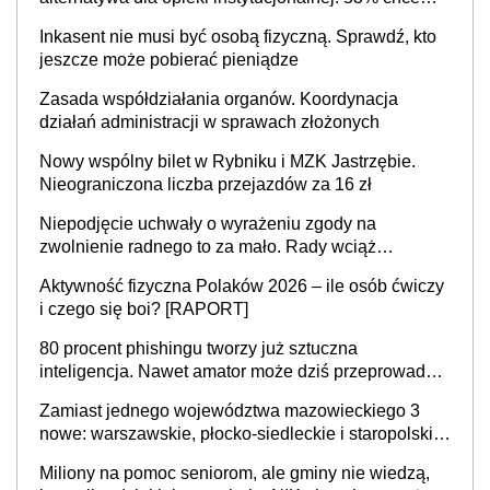
mieszkać samodzielnie lub z rodziną
Inkasent nie musi być osobą fizyczną. Sprawdź, kto
jeszcze może pobierać pieniądze
Zasada współdziałania organów. Koordynacja
działań administracji w sprawach złożonych
Nowy wspólny bilet w Rybniku i MZK Jastrzębie.
Nieograniczona liczba przejazdów za 16 zł
Niepodjęcie uchwały o wyrażeniu zgody na
zwolnienie radnego to za mało. Rady wciąż
popełniają ten błąd, a sądy muszą rozstrzygać
Aktywność fizyczna Polaków 2026 – ile osób ćwiczy
sprawy
i czego się boi? [RAPORT]
80 procent phishingu tworzy już sztuczna
inteligencja. Nawet amator może dziś przeprowadzić
skuteczny cyberatak
Zamiast jednego województwa mazowieckiego 3
nowe: warszawskie, płocko-siedleckie i staropolskie.
Nigdzie w Europie nie ma tak dużych jednostek
Miliony na pomoc seniorom, ale gminy nie wiedzą,
stołecznych