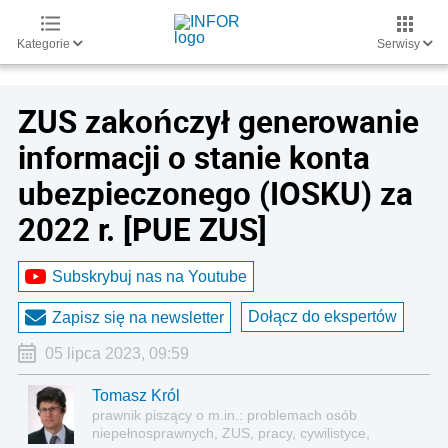
Kategorie
Serwisy
ZUS zakończył generowanie
informacji o stanie konta
ubezpieczonego (IOSKU) za
2022 r. [PUE ZUS]
Subskrybuj nas na Youtube
Dołącz do ekspertów
Zapisz się na newsletter
05 lipca 2023, 09:59
Tomasz Król
prawnik piszący o m.in.: problemach osób
niepełnosprawnych, ZUS, pracy, cywilistyce,