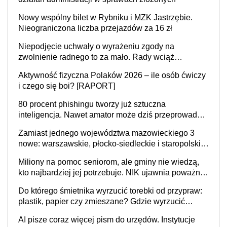
Nowy wspólny bilet w Rybniku i MZK Jastrzębie.
Nieograniczona liczba przejazdów za 16 zł
Niepodjęcie uchwały o wyrażeniu zgody na
zwolnienie radnego to za mało. Rady wciąż
popełniają ten błąd, a sądy muszą rozstrzygać
Aktywność fizyczna Polaków 2026 – ile osób ćwiczy
sprawy
i czego się boi? [RAPORT]
80 procent phishingu tworzy już sztuczna
inteligencja. Nawet amator może dziś przeprowadzić
skuteczny cyberatak
Zamiast jednego województwa mazowieckiego 3
nowe: warszawskie, płocko-siedleckie i staropolskie.
Nigdzie w Europie nie ma tak dużych jednostek
Miliony na pomoc seniorom, ale gminy nie wiedzą,
stołecznych
kto najbardziej jej potrzebuje. NIK ujawnia poważną
lukę w systemie
Do którego śmietnika wyrzucić torebki od przypraw:
plastik, papier czy zmieszane? Gdzie wyrzucić
młynek po przyprawach?
AI pisze coraz więcej pism do urzędów. Instytucje