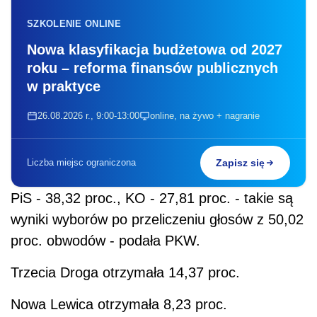
SZKOLENIE ONLINE
Nowa klasyfikacja budżetowa od 2027
roku – reforma finansów publicznych
w praktyce
26.08.2026 r., 9:00-13:00
online, na żywo + nagranie
Liczba miejsc ograniczona
Zapisz się
PiS - 38,32 proc., KO - 27,81 proc. - takie są
wyniki wyborów po przeliczeniu głosów z 50,02
proc. obwodów - podała PKW.
Trzecia Droga otrzymała 14,37 proc.
Nowa Lewica otrzymała 8,23 proc.