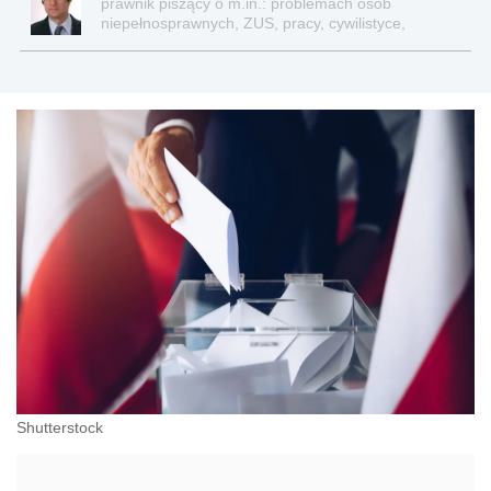
prawnik piszący o m.in.: problemach osób
niepełnosprawnych, ZUS, pracy, cywilistyce,
administracji, przedsiębiorcach, podatkach
Shutterstock