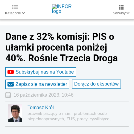
Kategorie
Serwisy
Dane z 32% komisji: PIS o
ułamki procenta poniżej
40%. Rośnie Trzecia Droga
Subskrybuj nas na Youtube
Dołącz do ekspertów
Zapisz się na newsletter
16 października 2023, 10:46
Tomasz Król
prawnik piszący o m.in.: problemach osób
niepełnosprawnych, ZUS, pracy, cywilistyce,
administracji, przedsiębiorcach, podatkach