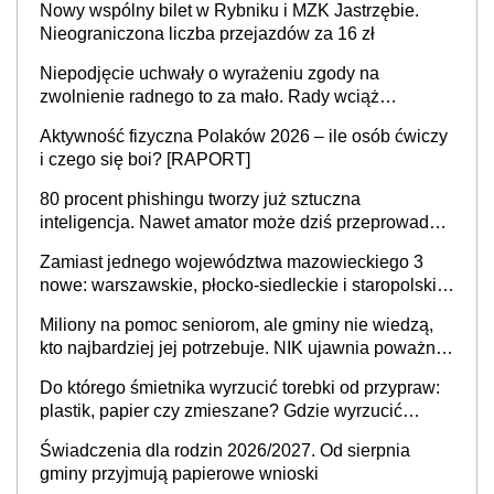
Nowy wspólny bilet w Rybniku i MZK Jastrzębie.
Nieograniczona liczba przejazdów za 16 zł
Niepodjęcie uchwały o wyrażeniu zgody na
zwolnienie radnego to za mało. Rady wciąż
popełniają ten błąd, a sądy muszą rozstrzygać
Aktywność fizyczna Polaków 2026 – ile osób ćwiczy
sprawy
i czego się boi? [RAPORT]
80 procent phishingu tworzy już sztuczna
inteligencja. Nawet amator może dziś przeprowadzić
skuteczny cyberatak
Zamiast jednego województwa mazowieckiego 3
nowe: warszawskie, płocko-siedleckie i staropolskie.
Nigdzie w Europie nie ma tak dużych jednostek
Miliony na pomoc seniorom, ale gminy nie wiedzą,
stołecznych
kto najbardziej jej potrzebuje. NIK ujawnia poważną
lukę w systemie
Do którego śmietnika wyrzucić torebki od przypraw:
plastik, papier czy zmieszane? Gdzie wyrzucić
młynek po przyprawach?
Świadczenia dla rodzin 2026/2027. Od sierpnia
gminy przyjmują papierowe wnioski