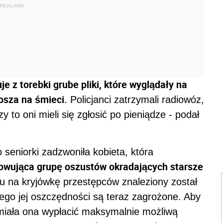
REKLAMA
e z torebki grube pliki, które wyglądały na
kosza na śmieci.
Policjanci zatrzymali radiowóz,
zy to oni mieli się zgłosić po pieniądze - podał
 seniorki zadzwoniła kobieta, która
cowująca grupę oszustów okradających starsze
tu na kryjówkę przestępców znaleziony został
tego jej oszczędności są teraz zagrożone. Aby
, miała ona wypłacić maksymalnie możliwą