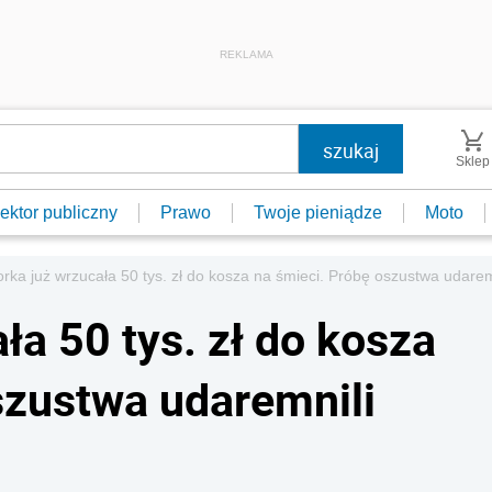
REKLAMA
Sklep
ektor publiczny
Prawo
Twoje pieniądze
Moto
rka już wrzucała 50 tys. zł do kosza na śmieci. Próbę oszustwa udaremn
ła 50 tys. zł do kosza
szustwa udaremnili