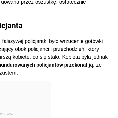
truowana przez oszustkę, ostatecznie
icjanta
 fałszywej policjantki było wrzucenie gotówki
ający obok policjanci i przechodzień, który
arszą kobietę, co się stało. Kobieta była jednak
mundurowanych policjantów przekonał ją
, że
szustem.
REKLAMA