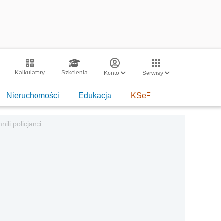
Kalkulatory
Szkolenia
Konto
Serwisy
Nieruchomości
Edukacja
KSeF
ili policjanci