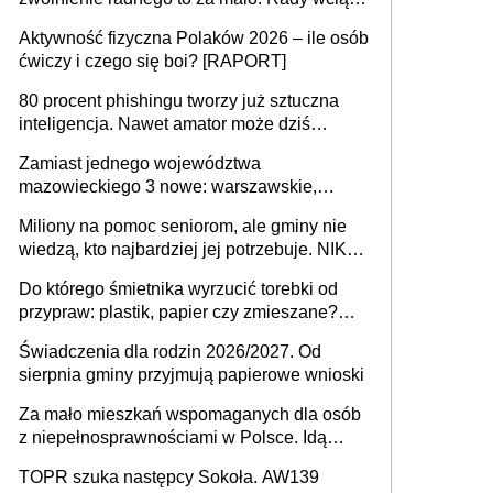
popełniają ten błąd, a sądy muszą
Aktywność fizyczna Polaków 2026 – ile osób
rozstrzygać sprawy
ćwiczy i czego się boi? [RAPORT]
80 procent phishingu tworzy już sztuczna
inteligencja. Nawet amator może dziś
przeprowadzić skuteczny cyberatak
Zamiast jednego województwa
mazowieckiego 3 nowe: warszawskie,
płocko-siedleckie i staropolskie. Nigdzie w
Miliony na pomoc seniorom, ale gminy nie
Europie nie ma tak dużych jednostek
wiedzą, kto najbardziej jej potrzebuje. NIK
stołecznych
ujawnia poważną lukę w systemie
Do którego śmietnika wyrzucić torebki od
przypraw: plastik, papier czy zmieszane?
Gdzie wyrzucić młynek po przyprawach?
Świadczenia dla rodzin 2026/2027. Od
sierpnia gminy przyjmują papierowe wnioski
Za mało mieszkań wspomaganych dla osób
z niepełnosprawnościami w Polsce. Idą
zmiany w przepisach
TOPR szuka następcy Sokoła. AW139