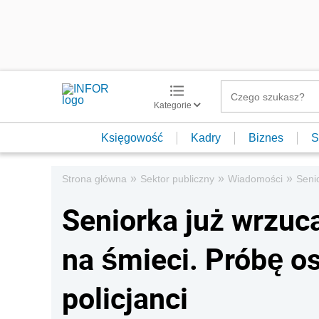
Kategorie
Księgowość
Kadry
Biznes
S
»
»
»
Strona główna
Sektor publiczny
Wiadomości
Senio
Seniorka już wrzuca
na śmieci. Próbę o
policjanci