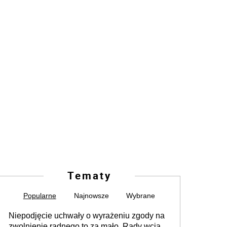
Tematy
Popularne
Najnowsze
Wybrane
Niepodjęcie uchwały o wyrażeniu zgody na
zwolnienie radnego to za mało. Rady wciąż