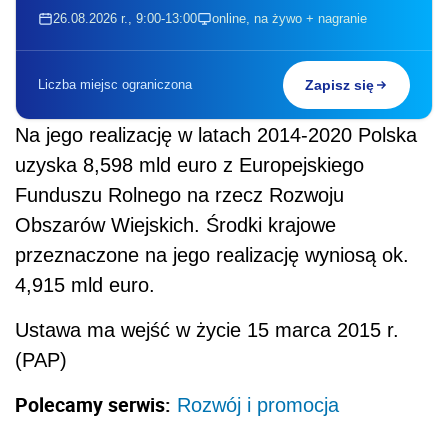
26.08.2026 r., 9:00-13:00
online, na żywo + nagranie
Liczba miejsc ograniczona
Zapisz się
Na jego realizację w latach 2014-2020 Polska
uzyska 8,598 mld euro z Europejskiego
Funduszu Rolnego na rzecz Rozwoju
Obszarów Wiejskich. Środki krajowe
przeznaczone na jego realizację wyniosą ok.
4,915 mld euro.
Ustawa ma wejść w życie 15 marca 2015 r.
(PAP)
Polecamy serwis:
Rozwój i promocja