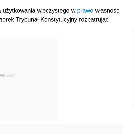
wa użytkowania wieczystego w
prawo
własności
wtorek Trybunał Konstytucyjny rozpatrując
REKLAMA