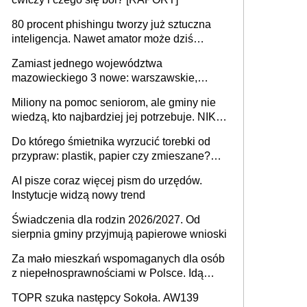
80 procent phishingu tworzy już sztuczna
inteligencja. Nawet amator może dziś
przeprowadzić skuteczny cyberatak
Zamiast jednego województwa
mazowieckiego 3 nowe: warszawskie,
płocko-siedleckie i staropolskie. Nigdzie w
Miliony na pomoc seniorom, ale gminy nie
Europie nie ma tak dużych jednostek
wiedzą, kto najbardziej jej potrzebuje. NIK
stołecznych
ujawnia poważną lukę w systemie
Do którego śmietnika wyrzucić torebki od
przypraw: plastik, papier czy zmieszane?
Gdzie wyrzucić młynek po przyprawach?
AI pisze coraz więcej pism do urzędów.
Instytucje widzą nowy trend
Świadczenia dla rodzin 2026/2027. Od
sierpnia gminy przyjmują papierowe wnioski
Za mało mieszkań wspomaganych dla osób
z niepełnosprawnościami w Polsce. Idą
zmiany w przepisach
TOPR szuka następcy Sokoła. AW139