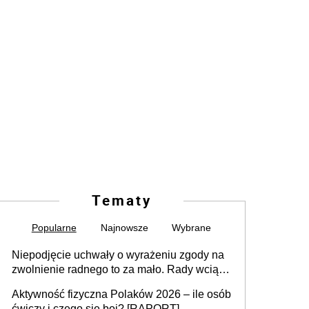
Tematy
Popularne
Najnowsze
Wybrane
Niepodjęcie uchwały o wyrażeniu zgody na
zwolnienie radnego to za mało. Rady wciąż
popełniają ten błąd, a sądy muszą
Aktywność fizyczna Polaków 2026 – ile osób
rozstrzygać sprawy
ćwiczy i czego się boi? [RAPORT]