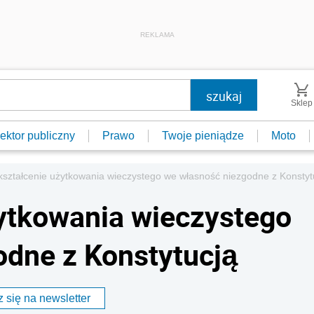
REKLAMA
Sklep
ektor publiczny
Prawo
Twoje pieniądze
Moto
kształcenie użytkowania wieczystego we własność niezgodne z Konstyt
ytkowania wieczystego
dne z Konstytucją
 się na newsletter