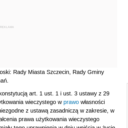
REKLAMA
ioski: Rady Miasta Szczecin, Rady Gminy
nań.
nstytucją art. 1 ust. 1 i ust. 3 ustawy z 29
żytkowania wieczystego w
prawo
własności
ą niezgodne z ustawą zasadniczą w zakresie, w
tałcenia prawa użytkowania wieczystego
iały tego uprawnienia w dniu wejścia w życie