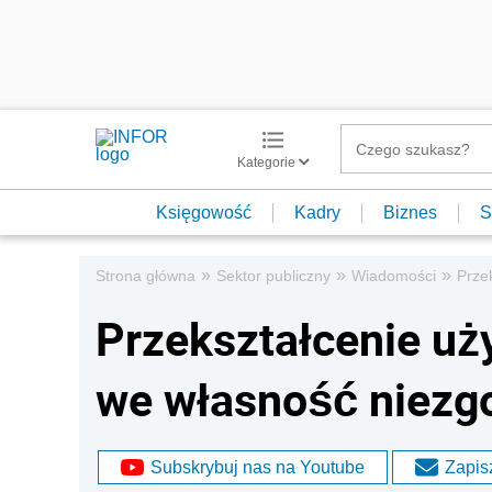
Kategorie
Księgowość
Kadry
Biznes
S
»
»
»
Strona główna
Sektor publiczny
Wiadomości
Prze
Przekształcenie uż
we własność niezgo
Subskrybuj nas na Youtube
Zapisz