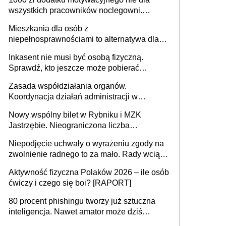
może objąć cały kraj
wszystkich pracowników noclegowni.
MRPiPS wyjaśnia zasady
Mieszkania dla osób z
niepełnosprawnościami to alternatywa dla
opieki instytucjonalnej. 53% chce mieszkać
Inkasent nie musi być osobą fizyczną.
samodzielnie lub z rodziną
Sprawdź, kto jeszcze może pobierać
pieniądze
Zasada współdziałania organów.
Koordynacja działań administracji w
sprawach złożonych
Nowy wspólny bilet w Rybniku i MZK
Jastrzębie. Nieograniczona liczba
przejazdów za 16 zł
Niepodjęcie uchwały o wyrażeniu zgody na
zwolnienie radnego to za mało. Rady wciąż
popełniają ten błąd, a sądy muszą
Aktywność fizyczna Polaków 2026 – ile osób
rozstrzygać sprawy
ćwiczy i czego się boi? [RAPORT]
80 procent phishingu tworzy już sztuczna
inteligencja. Nawet amator może dziś
przeprowadzić skuteczny cyberatak