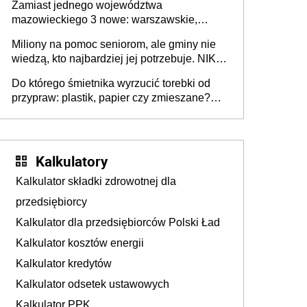
Zamiast jednego województwa
mazowieckiego 3 nowe: warszawskie,
płocko-siedleckie i staropolskie. Nigdzie w
Miliony na pomoc seniorom, ale gminy nie
Europie nie ma tak dużych jednostek
wiedzą, kto najbardziej jej potrzebuje. NIK
stołecznych
ujawnia poważną lukę w systemie
Do którego śmietnika wyrzucić torebki od
przypraw: plastik, papier czy zmieszane?
Gdzie wyrzucić młynek po przyprawach?
Kalkulatory
Kalkulator składki zdrowotnej dla
przedsiębiorcy
Kalkulator dla przedsiębiorców Polski Ład
Kalkulator kosztów energii
Kalkulator kredytów
Kalkulator odsetek ustawowych
Kalkulator PPK