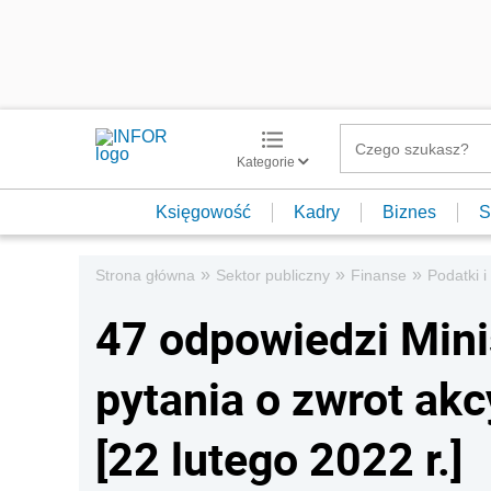
Kategorie
Księgowość
Kadry
Biznes
S
»
»
»
Strona główna
Sektor publiczny
Finanse
Podatki i
47 odpowiedzi Mini
pytania o zwrot akc
[22 lutego 2022 r.]