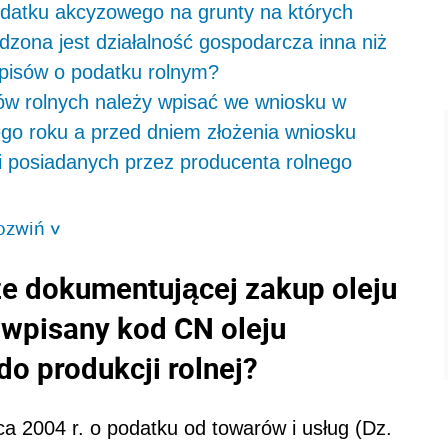
podatku akcyzowego na grunty na których
adzona jest działalność gospodarcza inna niż
episów o podatku rolnym?
ków rolnych należy wpisać we wniosku w
ego roku a przed dniem złożenia wniosku
ni posiadanych przez producenta rolnego
ozwiń
>
rze dokumentującej zakup oleju
wpisany kod CN oleju
 produkcji rolnej?
ca 2004 r. o podatku od towarów i usług (Dz.