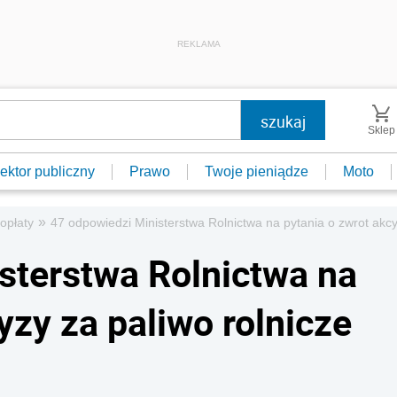
REKLAMA
Sklep
ektor publiczny
Prawo
Twoje pieniądze
Moto
»
 opłaty
47 odpowiedzi Ministerstwa Rolnictwa na pytania o zwrot akcyz
sterstwa Rolnictwa na
yzy za paliwo rolnicze