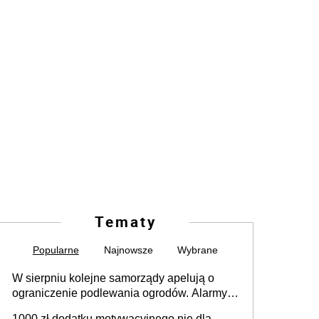
Tematy
Popularne
Najnowsze
Wybrane
W sierpniu kolejne samorządy apelują o
ograniczenie podlewania ogrodów. Alarmy w
625 gminach. Niżówka hydrogeologiczna
1000 zł dodatku motywacyjnego nie dla