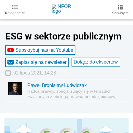
Kategorie
Serwisy
ESG w sektorze publicznym
Subskrybuj nas na Youtube
Dołącz do ekspertów
Zapisz się na newsletter
02 lipca 2021, 14:28
Paweł Bronisław Ludwiczak
Radca prawny, specjalizujący się w tematach
związanych z obsługą prawną przedsiębiorców,
prawem korporacyjnym, zamówieniami in house,
publicznym transportem zbiorowym i Compliance.