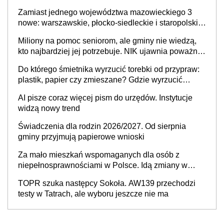
skuteczny cyberatak
Zamiast jednego województwa mazowieckiego 3
nowe: warszawskie, płocko-siedleckie i staropolskie.
Nigdzie w Europie nie ma tak dużych jednostek
Miliony na pomoc seniorom, ale gminy nie wiedzą,
stołecznych
kto najbardziej jej potrzebuje. NIK ujawnia poważną
lukę w systemie
Do którego śmietnika wyrzucić torebki od przypraw:
plastik, papier czy zmieszane? Gdzie wyrzucić
młynek po przyprawach?
AI pisze coraz więcej pism do urzędów. Instytucje
widzą nowy trend
Świadczenia dla rodzin 2026/2027. Od sierpnia
gminy przyjmują papierowe wnioski
Za mało mieszkań wspomaganych dla osób z
niepełnosprawnościami w Polsce. Idą zmiany w
przepisach
TOPR szuka następcy Sokoła. AW139 przechodzi
testy w Tatrach, ale wyboru jeszcze nie ma