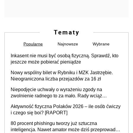
Tematy
Popularne
Najnowsze
Wybrane
Inkasent nie musi być osobą fizyczną. Sprawdź, kto
jeszcze może pobierać pieniądze
Nowy wspólny bilet w Rybniku i MZK Jastrzębie.
Nieograniczona liczba przejazdów za 16 zł
Niepodjęcie uchwały o wyrażeniu zgody na
zwolnienie radnego to za mało. Rady wciąż
popełniają ten błąd, a sądy muszą rozstrzygać
Aktywność fizyczna Polaków 2026 – ile osób ćwiczy
sprawy
i czego się boi? [RAPORT]
80 procent phishingu tworzy już sztuczna
inteligencja. Nawet amator może dziś przeprowadzić