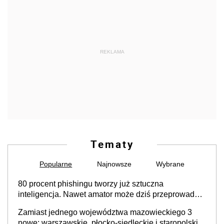
REKLAMA
Tematy
Popularne
Najnowsze
Wybrane
80 procent phishingu tworzy już sztuczna
inteligencja. Nawet amator może dziś przeprowadzić
skuteczny cyberatak
Zamiast jednego województwa mazowieckiego 3
nowe: warszawskie, płocko-siedleckie i staropolskie.