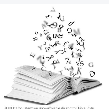
RODO: Czy ustawowe upoważnienie do kontroli lub audytu