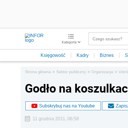
Kategorie
Księgowość
Kadry
Biznes
S
»
»
»
Strona główna
Sektor publiczny
Organizacja
Ustró
Godło na koszulka
Subskrybuj nas na Youtube
Zapisz
11 grudnia 2011, 06:58