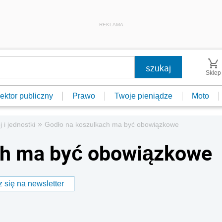
REKLAMA
Sklep
ektor publiczny
Prawo
Twoje pieniądze
Moto
»
j i jednostki
Godło na koszulkach ma być obowiązkowe
ch ma być obowiązkowe
 się na newsletter