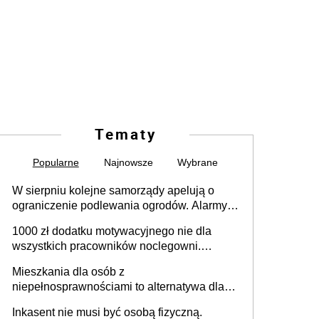
Tematy
Popularne
Najnowsze
Wybrane
W sierpniu kolejne samorządy apelują o
ograniczenie podlewania ogrodów. Alarmy w
625 gminach. Niżówka hydrogeologiczna
1000 zł dodatku motywacyjnego nie dla
może objąć cały kraj
wszystkich pracowników noclegowni.
MRPiPS wyjaśnia zasady
Mieszkania dla osób z
niepełnosprawnościami to alternatywa dla
opieki instytucjonalnej. 53% chce mieszkać
Inkasent nie musi być osobą fizyczną.
samodzielnie lub z rodziną