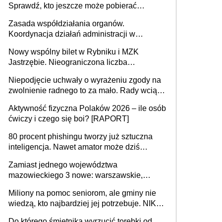
Sprawdź, kto jeszcze może pobierać
pieniądze
Zasada współdziałania organów.
Koordynacja działań administracji w
sprawach złożonych
Nowy wspólny bilet w Rybniku i MZK
Jastrzębie. Nieograniczona liczba
przejazdów za 16 zł
Niepodjęcie uchwały o wyrażeniu zgody na
zwolnienie radnego to za mało. Rady wciąż
popełniają ten błąd, a sądy muszą
Aktywność fizyczna Polaków 2026 – ile osób
rozstrzygać sprawy
ćwiczy i czego się boi? [RAPORT]
80 procent phishingu tworzy już sztuczna
inteligencja. Nawet amator może dziś
przeprowadzić skuteczny cyberatak
Zamiast jednego województwa
mazowieckiego 3 nowe: warszawskie,
płocko-siedleckie i staropolskie. Nigdzie w
Miliony na pomoc seniorom, ale gminy nie
Europie nie ma tak dużych jednostek
wiedzą, kto najbardziej jej potrzebuje. NIK
stołecznych
ujawnia poważną lukę w systemie
Do którego śmietnika wyrzucić torebki od