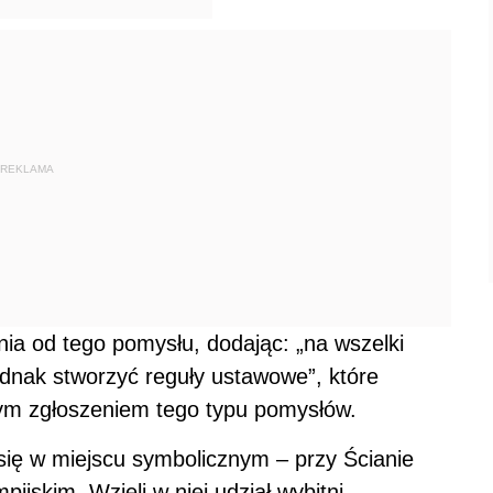
REKLAMA
nia od tego pomysłu, dodając: „na wszelki
ednak stworzyć reguły ustawowe”, które
ym zgłoszeniem tego typu pomysłów.
się w miejscu symbolicznym – przy Ścianie
jskim. Wzięli w niej udział wybitni