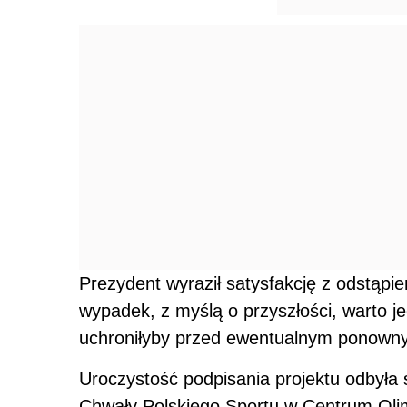
Prezydent wyraził satysfakcję z odstąpie
wypadek, z myślą o przyszłości, warto j
uchroniłyby przed ewentualnym ponown
Uroczystość podpisania projektu odbyła 
Chwały Polskiego Sportu w Centrum Olimpi