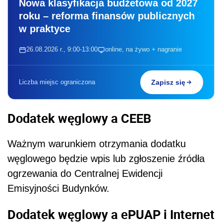
Nowa klasyfikacja budżetowa od 2027
roku – reforma finansów publicznych
w praktyce
26.08.2026 r., 9:00-13:00
online, na żywo + nagranie
Liczba miejsc ograniczona
Zapisz się
Dodatek węglowy a CEEB
Ważnym warunkiem otrzymania dodatku
węglowego będzie wpis lub zgłoszenie źródła
ogrzewania do Centralnej Ewidencji
Emisyjności Budynków.
Dodatek węglowy a ePUAP i Internet