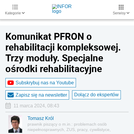
Kategorie
Serwisy
Komunikat PFRON o
rehabilitacji kompleksowej.
Trzy moduły. Specjalne
ośrodki rehabilitacyjne
Subskrybuj nas na Youtube
Dołącz do ekspertów
Zapisz się na newsletter
11 marca 2024, 08:43
Tomasz Król
prawnik piszący o m.in.: problemach osób
niepełnosprawnych, ZUS, pracy, cywilistyce,