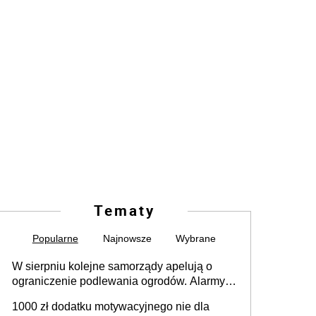
Tematy
Popularne
Najnowsze
Wybrane
W sierpniu kolejne samorządy apelują o
ograniczenie podlewania ogrodów. Alarmy w
625 gminach. Niżówka hydrogeologiczna
1000 zł dodatku motywacyjnego nie dla
może objąć cały kraj