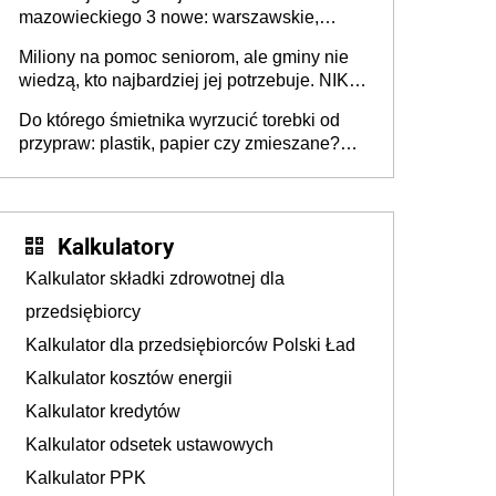
mazowieckiego 3 nowe: warszawskie,
płocko-siedleckie i staropolskie. Nigdzie w
Miliony na pomoc seniorom, ale gminy nie
Europie nie ma tak dużych jednostek
wiedzą, kto najbardziej jej potrzebuje. NIK
stołecznych
ujawnia poważną lukę w systemie
Do którego śmietnika wyrzucić torebki od
przypraw: plastik, papier czy zmieszane?
Gdzie wyrzucić młynek po przyprawach?
Kalkulatory
Kalkulator składki zdrowotnej dla
przedsiębiorcy
Kalkulator dla przedsiębiorców Polski Ład
Kalkulator kosztów energii
Kalkulator kredytów
Kalkulator odsetek ustawowych
Kalkulator PPK