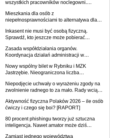
wszystkich pracowników noclegowni.
MRPiPS wyjaśnia zasady
Mieszkania dla osób z
niepełnosprawnościami to alternatywa dla
opieki instytucjonalnej. 53% chce mieszkać
Inkasent nie musi być osobą fizyczną.
samodzielnie lub z rodziną
Sprawdź, kto jeszcze może pobierać
pieniądze
Zasada współdziałania organów.
Koordynacja działań administracji w
sprawach złożonych
Nowy wspólny bilet w Rybniku i MZK
Jastrzębie. Nieograniczona liczba
przejazdów za 16 zł
Niepodjęcie uchwały o wyrażeniu zgody na
zwolnienie radnego to za mało. Rady wciąż
popełniają ten błąd, a sądy muszą
Aktywność fizyczna Polaków 2026 – ile osób
rozstrzygać sprawy
ćwiczy i czego się boi? [RAPORT]
80 procent phishingu tworzy już sztuczna
inteligencja. Nawet amator może dziś
przeprowadzić skuteczny cyberatak
Zamiast jednego województwa