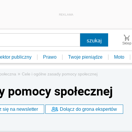
REKLAMA
Sklep
ektor publiczny
Prawo
Twoje pieniądze
Moto
»
połeczna
Cele i ogólne zasady pomocy społecznej
dy pomocy społecznej
 się na newsletter
Dołącz do grona ekspertów