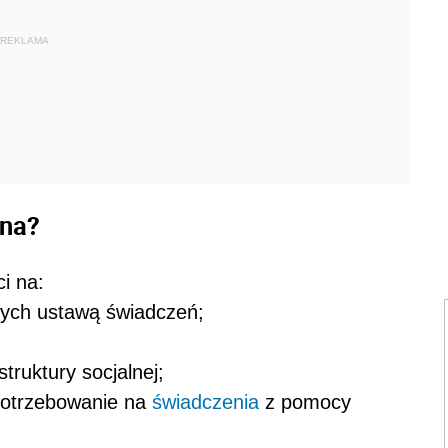
REKLAMA
zna?
i na:
nych ustawą świadczeń;
truktury socjalnej;
apotrzebowanie na
świadczenia
z pomocy