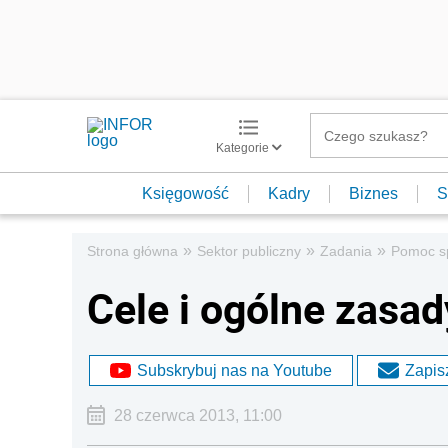
Kategorie
Księgowość
Kadry
Biznes
S
»
»
»
Strona główna
Sektor publiczny
Zadania
Pomoc s
Cele i ogólne zasa
Subskrybuj nas na Youtube
Zapisz
28 czerwca 2013, 11:00