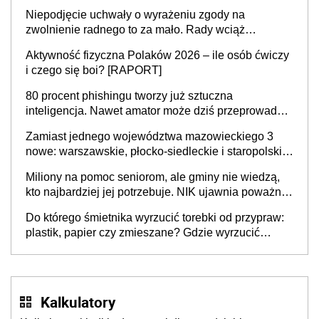
Niepodjęcie uchwały o wyrażeniu zgody na
zwolnienie radnego to za mało. Rady wciąż
popełniają ten błąd, a sądy muszą rozstrzygać
Aktywność fizyczna Polaków 2026 – ile osób ćwiczy
sprawy
i czego się boi? [RAPORT]
80 procent phishingu tworzy już sztuczna
inteligencja. Nawet amator może dziś przeprowadzić
skuteczny cyberatak
Zamiast jednego województwa mazowieckiego 3
nowe: warszawskie, płocko-siedleckie i staropolskie.
Nigdzie w Europie nie ma tak dużych jednostek
Miliony na pomoc seniorom, ale gminy nie wiedzą,
stołecznych
kto najbardziej jej potrzebuje. NIK ujawnia poważną
lukę w systemie
Do którego śmietnika wyrzucić torebki od przypraw:
plastik, papier czy zmieszane? Gdzie wyrzucić
młynek po przyprawach?
Kalkulatory