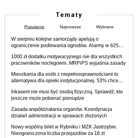
Tematy
Popularne
Najnowsze
Wybrane
W sierpniu kolejne samorządy apelują o
ograniczenie podlewania ogrodów. Alarmy w 625
gminach. Niżówka hydrogeologiczna może objąć
1000 zł dodatku motywacyjnego nie dla wszystkich
cały kraj
pracowników noclegowni. MRPiPS wyjaśnia zasady
Mieszkania dla osób z niepełnosprawnościami to
alternatywa dla opieki instytucjonalnej. 53% chce
mieszkać samodzielnie lub z rodziną
Inkasent nie musi być osobą fizyczną. Sprawdź, kto
jeszcze może pobierać pieniądze
Zasada współdziałania organów. Koordynacja
działań administracji w sprawach złożonych
Nowy wspólny bilet w Rybniku i MZK Jastrzębie.
Nieograniczona liczba przejazdów za 16 zł